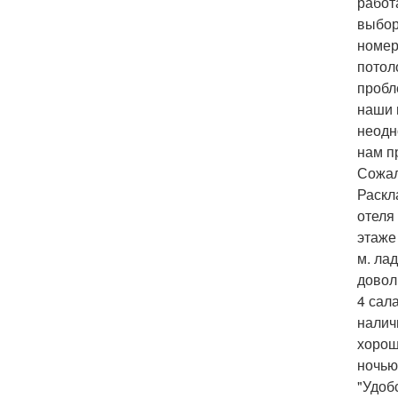
работ
выбор
номер
потол
пробл
наши 
неодн
нам п
Сожал
Раскл
отеля
этаже
м. ла
довол
4 сал
налич
хорош
ночью
"Удоб