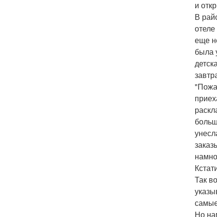
и отк
В рай
отеле
еще н
была 
детск
завтр
"Пожа
приех
раскл
больш
унесл
заказ
намно
Кстати
Так в
указы
самые
Но на