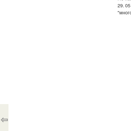
29. 0
"мног
⇦