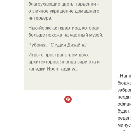
благоухающие цветы гардении -
отличное украшение домашнего
интерьера.
Нью-йоркская квартира, которая
больше похожа на частный музей.
Рубрика: "Студия Дизайна".
Игры с пространством двух
архитекторов: японца эири ота и
канадки Ирен гардпуа.
. Нап
бюдже
забро
неодн
офици
будет.
рецеп
минус