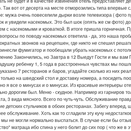
ать не будет и в качестве извинения отель предоставляет де
. Так вот от десерта на месте отморозились типа впервые
е: мужа очень повеселили дырки возле телевизора ( фото п
ок и увидели насекомых. Это был шок (опять же см фото) д
ем с насекомыми и кроваткой. В итоге пришла горничная. 
вопросы по поводу насекомых ответила - да, это наша про
ократных звонков на рецепшен, где никто не спешил решат
ринесли фумигатор и пообещали убрать насекомых с потолка
ению Закончились, но Завтра в 12 Выедут Гости и мы вам 
адушку ребенку 1, 5 года в расстроенных чувствах мы пошли
 указано 7 ресторанов и баров, угадайте сколько из них ре
 только на шведский стол и доставку номера, а посидеть поо
дно я все о минусах и о минусах. Из красивые интерьеры от
ьно дорогим был. Меню - скудное. Например из гарниров тол
ата, 3 вида мясного. Всего по чуть-чуть. Обслуживание пра
ие детских стульчиков в обоих ресторанах. Забегу вперед, 
ее обслуживание. Хоть как то сгладили эту кучу недостатко
 мы не могли нормально выспаться. В случае если бы отзыв
ство" матраца ибо спина у него болит до сих пор ( что же 