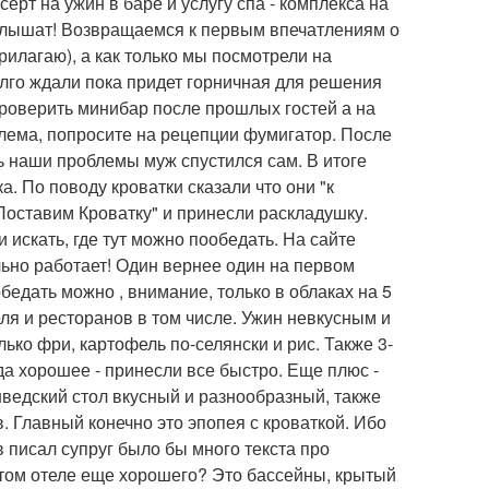
серт на ужин в баре и услугу спа - комплекса на
 слышат! Возвращаемся к первым впечатлениям о
рилагаю), а как только мы посмотрели на
олго ждали пока придет горничная для решения
Проверить минибар после прошлых гостей а на
блема, попросите на рецепции фумигатор. После
ь наши проблемы муж спустился сам. В итоге
. По поводу кроватки сказали что они "к
Поставим Кроватку" и принесли раскладушку.
 искать, где тут можно пообедать. На сайте
ально работает! Один вернее один на первом
бедать можно , внимание, только в облаках на 5
еля и ресторанов в том числе. Ужин невкусным и
ько фри, картофель по-селянски и рис. Также 3-
вда хорошее - принесли все быстро. Еще плюс -
шведский стол вкусный и разнообразный, также
в. Главный конечно это эпопея с кроваткой. Ибо
 писал супруг было бы много текста про
в этом отеле еще хорошего? Это бассейны, крытый