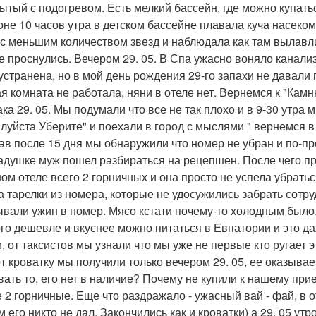
рытый с подогревом. Есть мелкий бассейн, где можно купатьс
оне 10 часов утра в детском бассейне плавала куча насеком
 с меньшим количеством звезд и наблюдала как там вылавли
е проснулись. Вечером 29. 05. В Спа ужасно воняло канализ
устранена, но в мой день рождения 29-го запахи не давали п
ая комната не работала, няни в отеле нет. Вернемся к "Камн
ака 29. 05. Мы подумали что все не так плохо и в 9-30 утра
луйста Уберите" и поехали в город с мыслями " вернемся в 
ав после 15 дня мы обнаружили что номер не убран и по-п
адушке муж пошел разбираться на рецепшен. После чего пр
ом отеле всего 2 горничных и она просто не успела убратьс
а тарелки из номера, которые не удосужились забрать сотру
ывали ужин в номер. Мясо кстати почему-то холодным было.
го дешевле и вкуснее можно питаться в Евпатории и это даже
, от таксистов мы узнали что мы уже не первые кто ругает эт
от кроватку мы получили только вечером 29. 05, ее оказыва
вать то, его нет в наличие? Почему не купили к нашему прие
 2 горничные. Еще что раздражало - ужасный вай - фай, в о
м его никто не дал. Закончились как и кроватки) а 29. 05 у