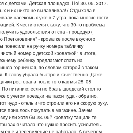
я с детками. Детская площадка. Но! 30. 05. 2017.
ых и их никто не вылавливал! ( Отдыхала в
вали насекомых уже в 7 утра, пока многие гости
ацией. К чести отеля скажу, что 30-го проблема
олучить удовольствия от спа - процедур (
ю Преткновения" - кроватке после вкусного
 мы повесили на ручку номера табличку
чистый номер с детской кроваткой" в итоге,
режнему ребенку предлагают спать на
ишла горничная, по словам которой в таком
я. К слову убрала быстро и качественно. Даже
дники ресторана после того как мы 28. 05
 По питанию: если не брать шведский стол то
 с учетом поездки на такси туда - обратно.
от чудо - отель и что строили его на скорую руку.
ется пришлось покупать в магазине. Зачем
зду или хотя бы 28. 05? кроватку тащили те
тзывах я читала что нужно просить усилитель.
тром еще и телевидение не работало. А вечером