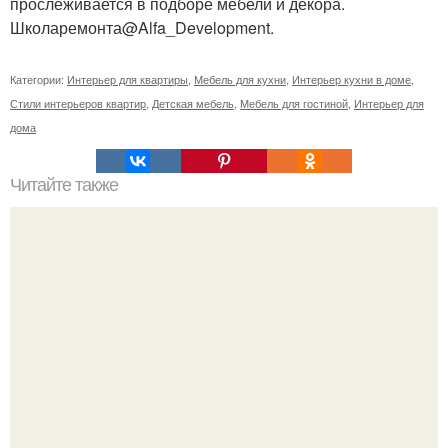
прослеживается в подборе мебели и декора.
Школаремонта@Alfa_Development.
Категории:
Интерьер для квартиры
,
Мебель для кухни
,
Интерьер кухни в доме
,
Стили интерьеров квартир
,
Детская мебель
,
Мебель для гостиной
,
Интерьер для
дома
Читайте также
Васту по цветам. Секреты васту: цветовая гамма для
комнат.