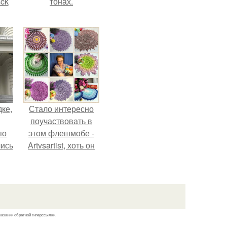
sck
тонах.
иум
тив
.
дке,
Стало интересно
поучаствовать в
по
этом флешмобе -
лись
Artvsartist, хоть он
ию
не совсем про
.
рукоделие, а
больше про
живопись, рисунок.
казании обратной гиперссылки.