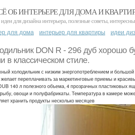
СЁ ОБ ИНТЕРЬЕРЕ ДЛЯ ДОМА И КВАРТИ
идеи для дизайна интерьера, полезные советы, интересны
ер для дома
интерьер для квартиры
идеи ди
одильник DON R - 296 дуб хорошо б
ни в классическом стиле.
ный холодильник с низким энергопотреблением и большой 
е желает переплачивать за маркетинговые приемы и красив
 DUB 140 л полезного объема, 4 прозрачных пластиковых ящ
 рыбу, овощи и полуфабрикаты. Температура в камере может
ляет хранить продукты несколько месяцев