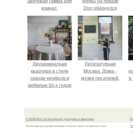
цветовая гамма для
чопры на показе
комнат.
Dior обернулся
шквалом критики
из-за небрежного
пошива.
Двухкомнатная
Литературная
квартира в стиле
Москва. Дома -
к
сканди кинфолк и
музеи писателей.
в
мебелью 50-х годов
в высотке на
котельнической.
© 2026 Всё об интерьере для дома и квартиры
К
П
Лучшие идеи для дизайна интерьера, полезные советы, интересные статьи
г.