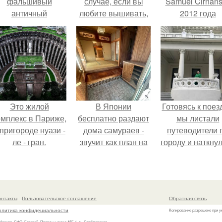
фальшивый
случае, если вы
Samuel Cirnan
античный
любите вышивать,
2012 года
амфитеатр и
то наверняка
превратил под
долгое время
задумывались о
в манифест про
успешно выдавал
том, что означает та
принуждения
его за настоящее
или иная вышитая
историческое
вами картина.
наследие.
Это жилой
В Японии
Готовясь к поез
омплекс в Париже,
бесплатно раздают
мы листали
 пригороде нуази -
дома самураев -
путеводители 
ле - гран.
звучит как план на
городу и наткну
новую жизнь.
на фотограф
белого дворца
онтакты
Пользовательское соглашение
Обратная связь
олитика конфидециальности
Копирование разрешено при у
 Москва, САО, Беговой, Правды улица 15Б 1, м. Савёловская