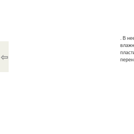
. В н
влажн
пласт
⇦
перен