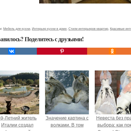
и:
Мебель для кухни
,
Интерьер кухни в доме
,
Стили интерьеров квартир
,
Красивые инт
авилось? Поделитесь с друзьями!
69-Летний житель
Значение картина с
Невеста без пр
Италии создал
волками. В том
выбора: как по