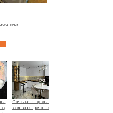
ерьеры домов
ава
Стильная квартира
каз
в светлых приятных