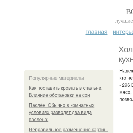
В
лучшие 
главная
интерь
Хол
кух
Надеж
кто н
Популярные материалы
- 296
Как поставить кровать в спальне.
мясо,
Влияние обстановки на сон
позво
Паслён. Обычно в комнатных
условиях разводят два вида
паслена:
Неправильное размещение картин.