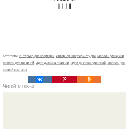
Категории:
Интерьер для квартиры
,
Интерьер квартиры студии
,
Мебель для кухни
,
Мебель для гостиной
,
Идеи дизайна спальни
,
Идеи дизайна прихожей
,
Мебель для
ванной комнаты
Читайте также