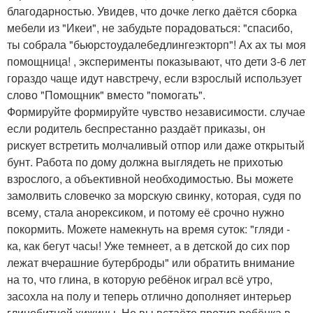
благодарностью. Увидев, что дочке легко даётся сборка
мебели из "Икеи", не забудьте порадоваться: "спасибо,
ты собрала "бьюрстоудалебедлингеэкторп"! Ах ах ты моя
помощница! , эксперименты показывают, что дети 3-6 лет
гораздо чаще идут навстречу, если взрослый использует
слово "Помощник" вместо "помогать".
Формируйте формируйте чувство независимости. случае
если родитель беспрестанно раздаёт приказы, он
рискует встретить молчаливый отпор или даже открытый
бунт. Работа по дому должна выглядеть не прихотью
взрослого, а объективной необходимостью. Вы можете
замолвить словечко за морскую свинку, которая, судя по
всему, стала анорексиком, и потому её срочно нужно
покормить. Можете намекнуть на время суток: "гляди -
ка, как бегут часы! Уже темнеет, а в детской до сих пор
лежат вчерашние бутерброды" или обратить внимание
на то, что глина, в которую ребёнок играл всё утро,
засохла на полу и теперь отлично дополняет интерьер
глинобитной хижины. Не вы встаёте против ребёнка в