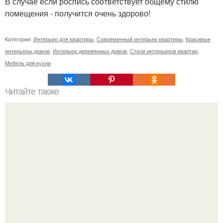
В случае если роспись соответствует общему стилю
помещения - получится очень здорово!
Категории:
Интерьер для квартиры
,
Современный интерьер квартиры
,
Красивые
интерьеры домов
,
Интерьер деревянных домов
,
Стили интерьеров квартир
,
Мебель для кухни
Читайте также
Ранчо джейсона ньюстеда выставлено на продажу.