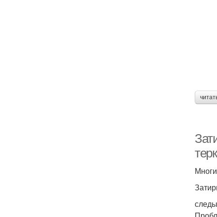
читат
Зати
тер
Многи
Затир
следы
Пробл