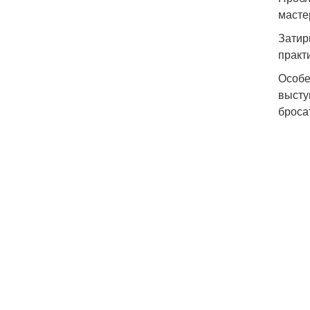
масте
Затир
практ
Особе
высту
броса