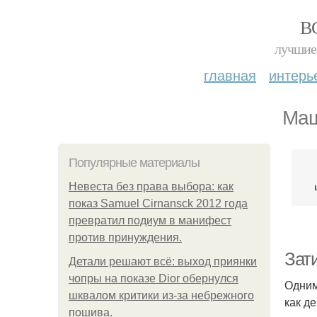
В
лучшие 
главная
интерь
Маш
Популярные материалы
Невеста без права выбора: как
показ Samuel Cirnansck 2012 года
превратил подиум в манифест
против принуждения.
Зат
Детали решают всё: выход приянки
чопры на показе Dior обернулся
Одним
шквалом критики из-за небрежного
как д
пошива.