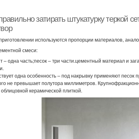
 правильно затирать штукатурку теркой с
твор
 приготовлении используются пропорции материалов, анало
ементной смеси:
т – одна часть;песок – три части.цементный материал и заг
и.
твует одна особенность – под накрывку применяют песок 
ого не превышает полутора миллиметров. Крупнофракционн
 облицовкой керамической плиткой.