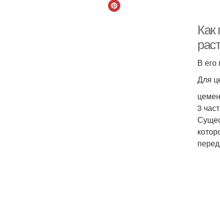
Как
рас
В его
Для ц
цемен
3 част
Сущес
котор
перед