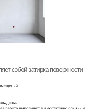
ляет собой затирка поверхности
помещений.
 впадины.
огда работа выполняется и достаточно опытным