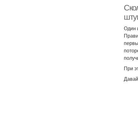
Ско
шту
Один 
Прави
первы
потор
получ
При э
Давай