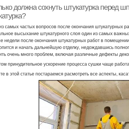
лько должна сохнуть штукатурка перед шп
катурка?
из самых частых вопросов после окончания штукатурных раб
льное высыхание штукатурного слоя один из самых важных 
е недели после окончания штукатурных работ в помещении
опится и начать дальнейшую отделку, недождавшись полно
ить очень много проблем, включая различные дефекты деко
том принудительное ускорение процесса сушки чаще работае
те в этой статье постараемся расмотреть все аспекты, кас