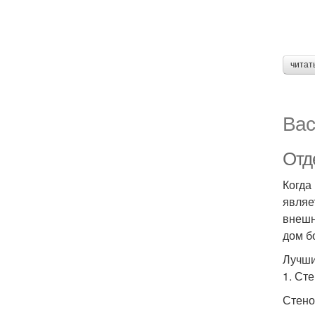
читат
Вас
Отд
Когда
являе
внешн
дом б
Лучши
1. Ст
Стено