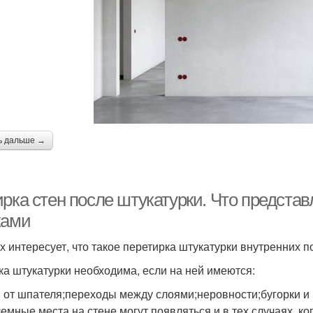
ь дальше →
рка стен после штукатурки. Что представ
ками
х интересует, что такое перетирка штукатурки внутренних 
ка штукатурки необходима, если на ней имеются:
 от шпателя;переходы между слоями;неровности;бугорки и
емные места на стене могут появляться и в тех случаях, к