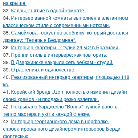
на крыше.
33.
Кадры, снятые в одной комнате.
34.
Интерьер ванной комнаты выполнен в элегантном
классическом стиле с современными нотками.
35.
Самойлова тоскует по особняку, который достался
джигану: "Теперь я Бездомная".
36.
Интерьер квартиры - студии 29 м 2 в Бразилии.
37.
Преппи стиль в интерьере: как повторить.
38.
В Дзержинске накрыли сеть вебкам - студий.
39.
О растениях и одиночестве:
40.
Реализованный интерьер квартиры, площадью 118
кв.
41.
Корейский бренд Uzon полностью изменил дизайн
своих кремов - и продажи резко взлетели.
42.
Покрывало барджелло "Волна" ручной работы -
тепло мастера и уют в каждой стежке.
43.
Интерьер георгианского дома в норфолке,
спроектированного дизайнером интерьеров Берди
фортескью.