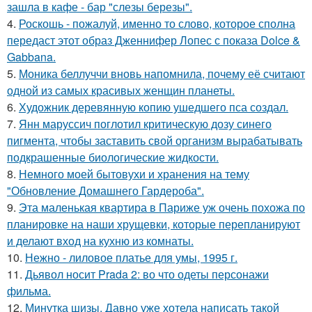
зашла в кафе - бар "слезы березы".
4.
Роскошь - пожалуй, именно то слово, которое сполна
передаст этот образ Дженнифер Лопес с показа Dolce &
Gabbana.
5.
Моника беллуччи вновь напомнила, почему её считают
одной из самых красивых женщин планеты.
6.
Художник деревянную копию ушедшего пса создал.
7.
Янн маруссич поглотил критическую дозу синего
пигмента, чтобы заставить свой организм вырабатывать
подкрашенные биологические жидкости.
8.
Немного моей бытовухи и хранения на тему
"Обновление Домашнего Гардероба".
9.
Эта маленькая квартира в Париже уж очень похожа по
планировке на наши хрущевки, которые перепланируют
и делают вход на кухню из комнаты.
10.
Нежно - лиловое платье для умы, 1995 г.
11.
Дьявол носит Prada 2: во что одеты персонажи
фильма.
12.
Минутка шизы. Давно уже хотела написать такой