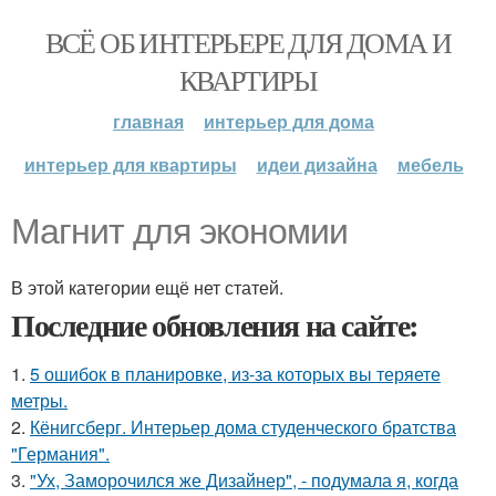
ВСЁ ОБ ИНТЕРЬЕРЕ ДЛЯ ДОМА И
КВАРТИРЫ
главная
интерьер для дома
интерьер для квартиры
идеи дизайна
мебель
Магнит для экономии
В этой категории ещё нет статей.
Последние обновления на сайте:
1.
5 ошибок в планировке, из-за которых вы теряете
метры.
2.
Кёнигсберг. Интерьер дома студенческого братства
"Германия".
3.
"Ух, Заморочился же Дизайнер", - подумала я, когда