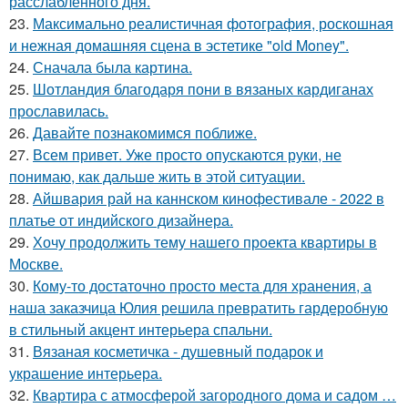
расслабленного дня.
23.
Максимально реалистичная фотография, роскошная
и нежная домашняя сцена в эстетике "old Money".
24.
Сначала была картина.
25.
Шотландия благодаря пони в вязаных кардиганах
прославилась.
26.
Давайте познакомимся поближе.
27.
Всем привет. Уже просто опускаются руки, не
понимаю, как дальше жить в этой ситуации.
28.
Айшвария рай на каннском кинофестивале - 2022 в
платье от индийского дизайнера.
29.
Хочу продолжить тему нашего проекта квартиры в
Москве.
30.
Кому-то достаточно просто места для хранения, а
наша заказчица Юлия решила превратить гардеробную
в стильный акцент интерьера спальни.
31.
Вязаная косметичка - душевный подарок и
украшение интерьера.
32.
Квартира с атмосферой загородного дома и садом …