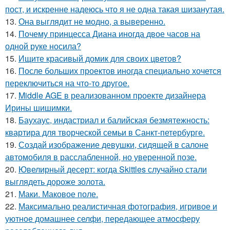
пост, и искренне надеюсь что я не одна такая шизанутая.
13.
Она выглядит не модно, а выверенно.
14.
Почему принцесса Диана иногда двое часов на
одной руке носила?
15.
Ищите красивый домик для своих цветов?
16.
После больших проектов иногда специально хочется
переключиться на что-то другое.
17.
Middle AGE в реализованном проекте дизайнера
Ирины шишимки.
18.
Баухаус, индастриал и балийская безмятежность:
квартира для творческой семьи в Санкт-петербурге.
19.
Создай изображение девушки, сидящей в салоне
автомобиля в расслабленной, но уверенной позе.
20.
Ювелирный десерт: когда Skittles случайно стали
выглядеть дороже золота.
21.
Маки. Маковое поле.
22.
Максимально реалистичная фотография, игривое и
уютное домашнее селфи, передающее атмосферу