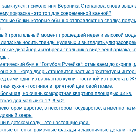
г замкнулся: психологиня Вероника Степанова снова вышл
ему покраска - это топ для современной ванной?
тяные бочки, которые обычно отправляют на свалку, получ
в.
ый трогательный момент прошедшей недели высокой моды
 липа: как носить тренды нулевых и выглядеть ультрасовре
ахские дизайнеры изобрели спальник в виде бешбармака, ч
оды.
метический бум в "Голубом Ручейке": отмываем до скрипа,
она 2 в - когда дверь становится частью архитектуры интер
ед вами один из вариантов кухни - гостиной из проекта в Ж
тная кухня - гостиная в приятной цветовой гамме.
большая, но очень комфортная квартира площадью 32 кв.
тская для мальчика 12, 6 м 2.
некотором царстве, в некотором государстве, а именно на м
 дивный зверь.
ни в детском саду - это настоящие феи.
жные оттенки, рамочные фасады и лаконичные детали - кух