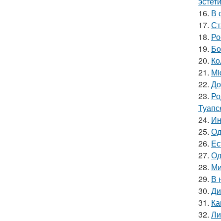
эстети
16.
В 
17.
Ст
18.
Ро
19.
Бо
20.
Ко
21.
Mi
22.
До
23.
Ро
Туапс
24.
Ин
25.
Од
26.
Ес
27.
Од
28.
Ми
29.
В 
30.
Ди
31.
Ка
32.
Ли