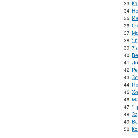
33.
Ка
34.
Но
35.
Ин
36.
О 
37.
Мо
38.
* 
39.
7 
40.
Ве
41.
До
42.
Ре
43.
Зе
44.
Пр
45.
Хо
46.
Ма
47.
* 
48.
За
49.
Вс
50.
Ко