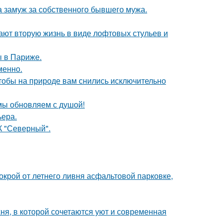
а замуж за собственного бывшего мужа.
ают вторую жизнь в виде лофтовых стульев и
 в Париже.
менно.
тобы на природе вам снились исключительно
 мы обновляем с душой!
ьера.
К "Северный".
окрой от летнего ливня асфальтовой парковке,
ня, в которой сочетаются уют и современная