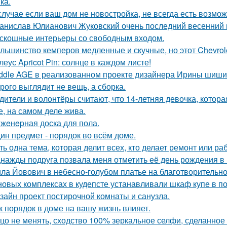
ка.
случае если ваш дом не новостройка, не всегда есть возмож
анислав Юлианович Жуковский очень последний весенний 
скошные интерьеры со свободным входом.
льшинство кемперов медленные и скучные, но этот Chevrole
леус Apricot Pin: солнце в каждом листе!
ddle AGE в реализованном проекте дизайнера Ирины шиши
рого выглядит не вещь, а сборка.
дители и волонтёры считают, что 14-летняя девочка, котор
е, на самом деле жива.
жeнepная доска для пола.
ин предмет - порядок во всём доме.
ть одна тема, которая делит всех, кто делает ремонт или ра
нажды подруга позвала меня отметить её день рождения в
ла Йовович в небесно-голубом платье на благотворительном
новых комплексах в кудепсте устанавливали шкаф купе в по
зайн проект постирочной комнаты и санузла.
к порядок в доме на вашу жизнь влияет.
цо не менять, сходство 100% зеркальное селфи, сделанное 