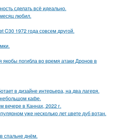
ность сделать всё идеально.
месяц любил.
t C30 1972 года совсем другой.
мки.
ая якобы погибла во время атаки Дронов в
ботает в дизайне интерьера, на два лагеря.
 небольшом кафе.
 вечере в Каннах, 2022 г.
пулярном уже несколько лет цвете дуб вотан.
в спальне днём.