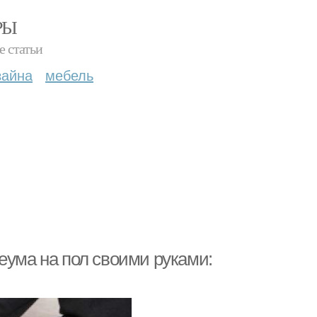
РЫ
е статьи
зайна
мебель
еума на пол своими руками: