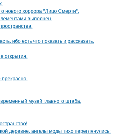
х.
о нового хоррора "Лицо Смерти".
элементами выполнен.
 пространства.
сть, ибо есть что показать и рассказать.
ые открытия.
о прекрасно.
современный музей главного штаба.
остранство!
ской деревне, ангелы моды тихо переглянулись: