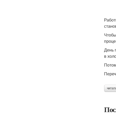
Работ
стано
Чтобы
проце
День 
в хол
Потом
Переч
читат
Пос