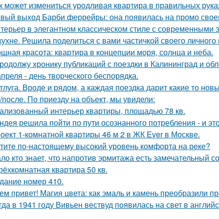
к может измениться уродливая квартира в правильных рука
вый выход Барби феррейры: она появилась на промо своег
терьер в элегантном классическом стиле с современными 
кухне. Решила поделиться с вами частичкой своего личного
щная красота: квартира в концепции моря, солнца и неба.
продолжу хронику публикаций с поездки в Калининград и обла
апреля - день творческого беспорядка.
тлуга. Вроде и рядом, а каждая поездка дарит какие то нов
/после. По приезду на объект, мы увидели:
ализованный интерьер квартиры, площадью 78 кв.
ндея решила пойти по пути осознанного потребления - и эт
оект 1-комнатной квартиры 46 м 2 в ЖК Ever в Москве.
тите по-настоящему высокий уровень комфорта на реке?
ло кто знает, что напротив эрмитажа есть замечательный 
трёхкомнатная квартира 50 кв.
дание номер 410.
ем привет! Магия цвета: как эмаль и камень преобразили пр
гда в 1941 году Вивьен вествуд появилась на свет в англий