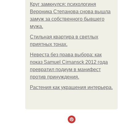
Круг замкнулся: психологиня
Вероника Степанова снова вышла
замуж за собственного бывшего
мужа.
Стильная квартира в светлых
приятных тонах.
Невеста без права выбора: как
показ Samuel Cirnansck 2012 года
превратил подиум в манифест
против принуждения.
Растения как украшения интерьера.