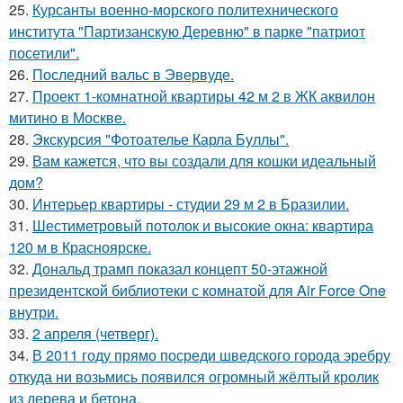
25.
Курсанты военно-морского политехнического
института "Партизанскую Деревню" в парке "патриот
посетили".
26.
Последний вальс в Эвервуде.
27.
Проект 1-комнатной квартиры 42 м 2 в ЖК аквилон
митино в Москве.
28.
Экскурсия "Фотоателье Карла Буллы".
29.
Вам кажется, что вы создали для кошки идеальный
дом?
30.
Интерьер квартиры - студии 29 м 2 в Бразилии.
31.
Шестиметровый потолок и высокие окна: квартира
120 м в Красноярске.
32.
Дональд трамп показал концепт 50-этажной
президентской библиотеки с комнатой для Air Force One
внутри.
33.
2 апреля (четверг).
34.
В 2011 году прямо посреди шведского города эребру
откуда ни возьмись появился огромный жёлтый кролик
из дерева и бетона.