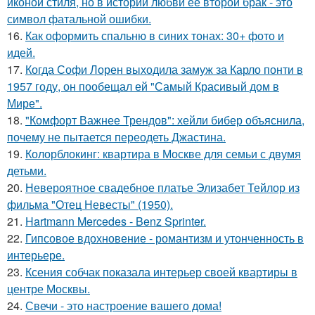
иконой стиля, но в истории любви её второй брак - это
символ фатальной ошибки.
16.
Как оформить спальню в синих тонах: 30+ фото и
идей.
17.
Когда Софи Лорен выходила замуж за Карло понти в
1957 году, он пообещал ей "Самый Красивый дом в
Мире".
18.
"Комфорт Важнее Трендов": хейли бибер объяснила,
почему не пытается переодеть Джастина.
19.
Колорблокинг: квартира в Москве для семьи с двумя
детьми.
20.
Невероятное свадебное платье Элизабет Тейлор из
фильма "Отец Невесты" (1950).
21.
Hartmann Mercedes - Benz Sprinter.
22.
Гипсовое вдохновение - романтизм и утонченность в
интерьере.
23.
Ксения собчак показала интерьер своей квартиры в
центре Москвы.
24.
Свечи - это настроение вашего дома!