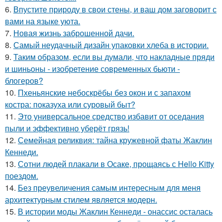
6.
Впустите природу в свои стены, и ваш дом заговорит с
вами на языке уюта.
7.
Новая жизнь заброшенной дачи.
8.
Самый неудачный дизайн упаковки хлеба в истории.
9.
Таким образом, если вы думали, что накладные пряди
и шиньоны - изобретение современных бьюти -
блогеров?
10.
Пхеньянские небоскрёбы без окон и с запахом
костра: показуха или суровый быт?
11.
Это универсальное средство избавит от оседания
пыли и эффективно уберёт грязь!
12.
Семейная реликвия: тайна кружевной фаты Жаклин
Кеннеди.
13.
Сотни людей плакали в Осаке, прощаясь с Hello Kitty
поездом.
14.
Без преувеличения самым интересным для меня
архитектурным стилем является модерн.
15.
В истории моды Жаклин Кеннеди - онассис осталась