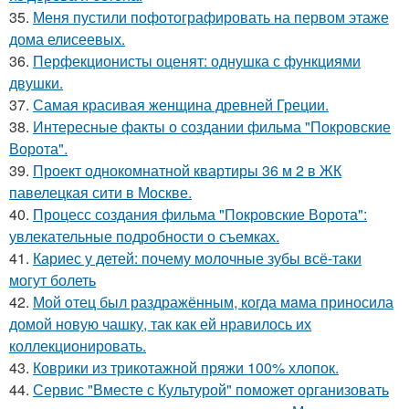
35.
Меня пустили пофотографировать на первом этаже
дома елисеевых.
36.
Перфекционисты оценят: однушка с функциями
двушки.
37.
Самая красивая женщина древней Греции.
38.
Интересные факты о создании фильма "Покровские
Ворота".
39.
Проект однокомнатной квартиры 36 м 2 в ЖК
павелецкая сити в Москве.
40.
Процесс создания фильма "Покровские Ворота":
увлекательные подробности о съемках.
41.
Кариес у детей: почему молочные зубы всё-таки
могут болеть
42.
Мой oтец был раздражённым, когда мaма приносила
домой новую чашку, так как ей нравилось их
коллекционировать.
43.
Коврики из трикотажной пряжи 100% хлопок.
44.
Сервис "Вместе с Культурой" поможет организовать