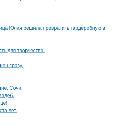
зчица Юлия решила превратить гардеробную в
сть для творчества.
шен сразу.
яне, Сочи.
вадеб.
це!
та лет.