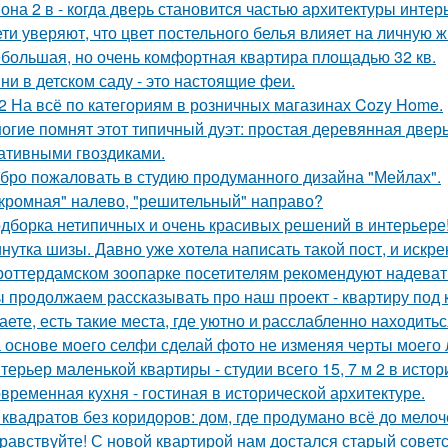
она 2 в - когда дверь становится частью архитектуры интер
ети уверяют, что цвет постельного белья влияет на личную ж
большая, но очень комфортная квартира площадью 32 кв.
ни в детском саду - это настоящие феи.
2 На всё по категориям в розничных магазинах Cozy Home.
огие помнят этот типичный дуэт: простая деревянная дверь
ативными гвоздиками.
бро пожаловать в студию продуманного дизайна "Мейлах".
кромная" налево, "решительный" направо?
дборка нетипичных и очень красивых решений в интерьере
нутка шизы. Давно уже хотела написать такой пост, и искре
роттердамском зоопарке посетителям рекомендуют надеват
 продолжаем рассказывать про наш проект - квартиру под к
аете, есть такие места, где уютно и расслабленно находитьс
 основе моего селфи сделай фото не изменяя черты моего 
терьер маленькой квартиры - студии всего 15, 7 м 2 в исто
временная кухня - гостиная в исторической архитектуре.
 квадратов без коридоров: дом, где продумано всё до мелоч
равствуйте! С новой квартирой нам достался старый сове