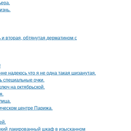
ьера.
изнь.
 и вторая, обтянутая дерматином с
!
нне надеюсь что я не одна такая шизанутая.
ь специальные очки.
люч на октябрьской.
я.
лица.
рическом центре Парижа.
ей.
тский лакированный шкаф в изысканном