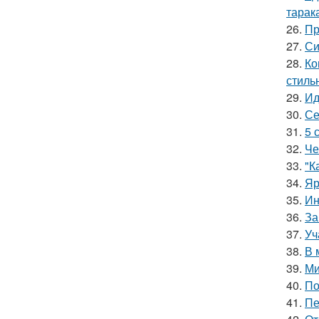
тарак
26.
Пр
27.
Си
28.
Ко
стиль
29.
Ид
30.
Се
31.
5 
32.
Че
33.
"К
34.
Яр
35.
Ин
36.
За
37.
Уч
38.
В 
39.
Ми
40.
По
41.
Пе