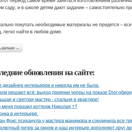
 этот период самое время заняться изготовлением различных
ом саду, и в школе детям дают задание – самостоятельно п
ально покупать необходимые материалы не придется – все,
, легко найти в любом доме.
ь дальше →
ледние обновления на сайте:
е дизайнер интерьеров и никогда им не была.
али решают всё: выход приянки чопры на показе Dior обер
ьшая и светлая мастер - спальня в квартире!
 меня поразил коттедж Николая 1?
онка в интерьере.
ан Фокс психанула у мастера маникюра и соединила все тр
олютный питер за окном и наш интерьер дополняют друг др