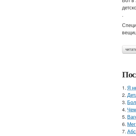
Вот в
детск
.
Специ
вещиц
читат
Пос
1.
Я н
2.
Дет
3.
Бол
4.
Чем
5.
Ваг
6.
Мег
7.
Абс