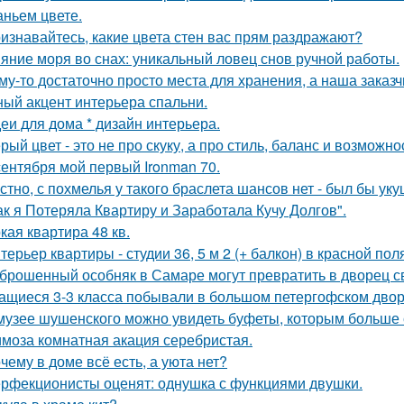
аньем цвете.
изнавайтесь, какие цвета стен вас прям раздражают?
яние моря во снах: уникальный ловец снов ручной работы.
му-то достаточно просто места для хранения, а наша зака
ный акцент интерьера спальни.
еи для дома * дизайн интерьера.
рый цвет - это не про скуку, а про стиль, баланс и возможно
сентября мой первый Ironman 70.
стно, с похмелья у такого браслета шансов нет - был бы уку
ак я Потеряла Квартиру и Заработала Кучу Долгов".
кая квартира 48 кв.
терьер квартиры - студии 36, 5 м 2 (+ балкон) в красной пол
брошенный особняк в Самаре могут превратить в дворец с
ащиеся 3-3 класса побывали в большом петергофском двор
музее шушенского можно увидеть буфеты, которым больше с
моза комнатная акация серебристая.
чему в доме всё есть, а уюта нет?
рфекционисты оценят: однушка с функциями двушки.