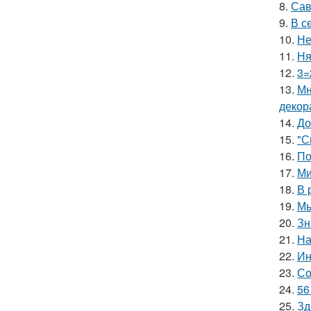
8.
Сав
9.
В с
10.
Не
11.
Ня
12.
3=
13.
Мн
декор
14.
До
15.
"С
16.
По
17.
Ми
18.
В 
19.
Мы
20.
Зн
21.
На
22.
Ин
23.
Со
24.
56
25.
Зд