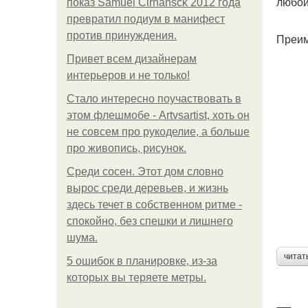
любой
показ Samuel Cirnansck 2012 года
превратил подиум в манифест
против принуждения.
Преим
Привет всем дизайнерам
интерьеров и не только!
Стало интересно поучаствовать в
этом флешмобе - Artvsartist, хоть он
не совсем про рукоделие, а больше
про живопись, рисунок.
Среди сосен. Этот дом словно
вырос среди деревьев, и жизнь
здесь течет в собственном ритме -
спокойно, без спешки и лишнего
шума.
читат
5 ошибок в планировке, из-за
которых вы теряете метры.