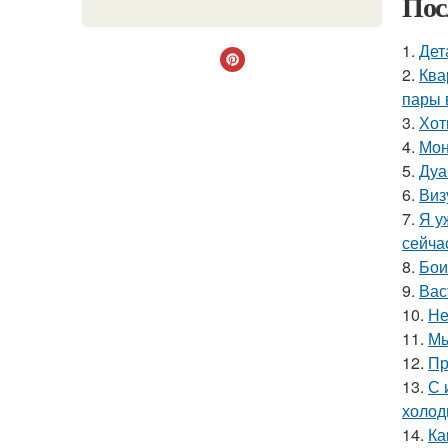
Пос
1.
Дет
2.
Ква
пары 
3.
Хот
4.
Мон
5.
Дуа
6.
Виз
7.
Я у
сейча
8.
Бои
9.
Вас
10.
Не
11.
Мы
12.
Пр
13.
С 
холод
14.
Ка