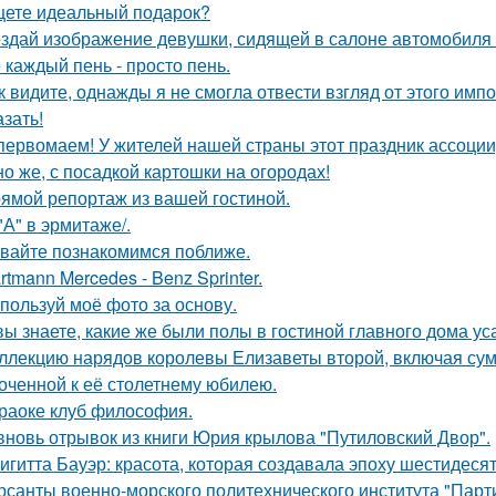
ете идеальный подарок?
здай изображение девушки, сидящей в салоне автомобиля в
 каждый пень - просто пень.
к видите, однажды я не смогла отвести взгляд от этого имп
азать!
первомаем! У жителей нашей страны этот праздник ассоци
но же, с посадкой картошки на огородах!
ямой репортаж из вашей гостиной.
 "А" в эрмитаже/.
вайте познакомимся поближе.
rtmann Mercedes - Benz Sprinter.
пользуй моё фото за основу.
вы знаете, какие же были полы в гостиной главного дома 
ллекцию нарядов королевы Елизаветы второй, включая сумо
оченной к её столетнему юбилею.
раоке клуб философия.
вновь отрывок из книги Юрия крылова "Путиловский Двор".
игитта Бауэр: красота, которая создавала эпоху шестидесят
рсанты военно-морского политехнического института "Парти