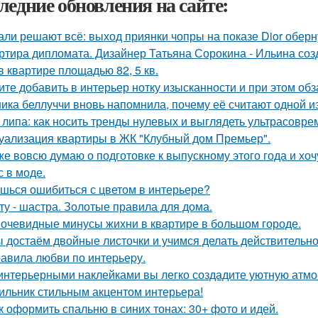
ледние обновления на сайте:
али решают всё: выход приянки чопры на показе Dior обер
ртира дипломата. Дизайнер Татьяна Сорокина - Ильина соз
в квартире площадью 82, 5 кв.
ите добавить в интерьер нотку изысканности и при этом об
ика беллуччи вновь напомнила, почему её считают одной 
 липа: как носить тренды нулевых и выглядеть ультрасовре
уализация квартиры в ЖК "Клубный дом Премьер".
же вовсю думаю о подготовке к выпускному этого года и хоч
с в моде.
шься ошибиться с цветом в интерьере?
ту - шастра. Золотые правила для дома.
очевидные минусы жихни в квартире в большом городе.
 достаём двойные листочки и учимся делать действительно
авила любви по интеpьеpу.
интерьерными наклейками вы легко создадите уютную атмо
ильник стильным акцентом интерьера!
к оформить спальню в синих тонах: 30+ фото и идей.