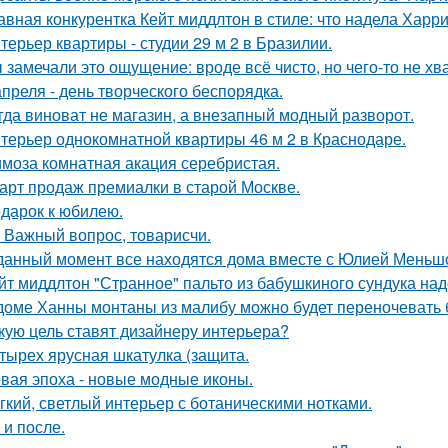
авная конкурентка Кейт миддлтон в стиле: что надела Харр
терьер квартиры - студии 29 м 2 в Бразилии.
 замечали это ощущение: вроде всё чисто, но чего-то не хв
апреля - день творческого беспорядка.
гда виноват не магазин, а внезапный модный разворот.
терьер однокомнатной квартиры 46 м 2 в Краснодаре.
моза комнатная акация серебристая.
арт продаж премиалки в старой Москве.
дарок к юбилею.
 Важный вопрос, товарисчи.
данный момент все находятся дома вместе с Юлией Меньш
йт миддлтон "Странное" пальто из бабушкиного сундука над
доме Ханны монтаны из малибу можно будет переночевать 
кую цель ставят дизайнеру интерьера?
тырех ярусная шкатулка (защита.
вая эпоха - новые модные иконы.
гкий, светлый интерьер с ботаническими нотками.
 и после.