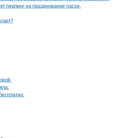
иет перлинг на празднование пасхи.
атает?
овой.
ела.
бесплатно.