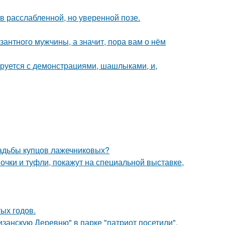
 расслабленной, но уверенной позе.
озантного мужчины, а значит, пора вам о нём
ируется с демонстрациями, шашлыками, и,
усадьбы купцов лажечниковых?
чки и туфли, покажут на специальной выставке,
ых годов.
занскую Деревню" в парке "патриот посетили".