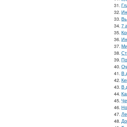
31.
Гл
32.
Ин
33.
Вы
34.
7 
35.
Ко
36.
Ин
37.
Ми
38.
Ст
39.
По
40.
Оч
41.
В 
42.
Ке
43.
В 
44.
Ка
45.
Че
46.
Но
47.
Ле
48.
До