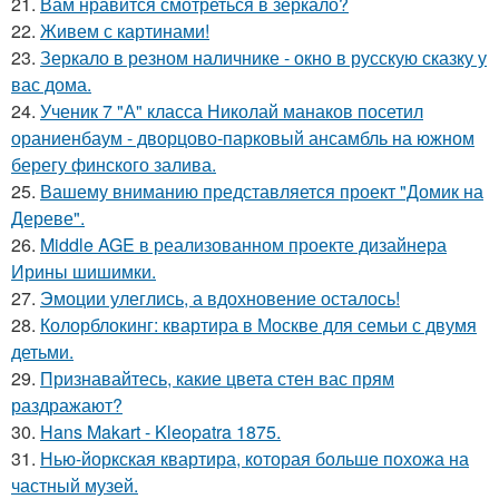
21.
Вам нравится смотреться в зеркало?
22.
Живем с картинами!
23.
Зеркало в резном наличнике - окно в русскую сказку у
вас дома.
24.
Ученик 7 "А" класса Николай манаков посетил
ораниенбаум - дворцово-парковый ансамбль на южном
берегу финского залива.
25.
Вашему вниманию представляется проект "Домик на
Дереве".
26.
Middle AGE в реализованном проекте дизайнера
Ирины шишимки.
27.
Эмоции улеглись, а вдохновение осталось!
28.
Колорблокинг: квартира в Москве для семьи с двумя
детьми.
29.
Признавайтесь, какие цвета стен вас прям
раздражают?
30.
Hans Makart - Kleopatra 1875.
31.
Нью-йоркская квартира, которая больше похожа на
частный музей.