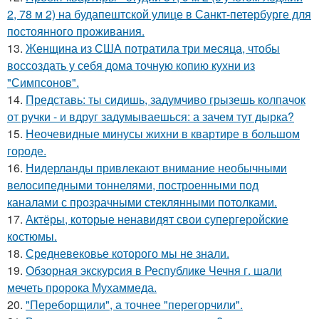
2, 78 м 2) на будапештской улице в Санкт-петербурге для
постоянного проживания.
13.
Женщина из США потратила три месяца, чтобы
воссоздать у себя дома точную копию кухни из
"Симпсонов".
14.
Представь: ты сидишь, задумчиво грызешь колпачок
от ручки - и вдруг задумываешься: а зачем тут дырка?
15.
Неочевидные минусы жихни в квартире в большом
городе.
16.
Нидерланды привлекают внимание необычными
велосипедными тоннелями, построенными под
каналами с прозрачными стеклянными потолками.
17.
Актёры, которые ненавидят свои супергеройские
костюмы.
18.
Средневековье которого мы не знали.
19.
Обзорная экскурсия в Республике Чечня г. шали
мечеть пророка Мухаммеда.
20.
"Переборщили", а точнее "перегорчили".