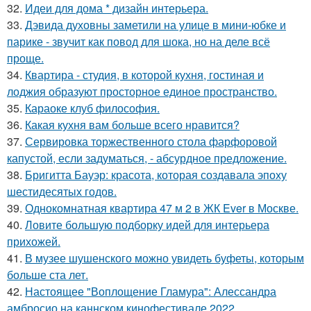
32.
Идеи для дома * дизайн интерьера.
33.
Дэвида духовны заметили на улице в мини-юбке и
парике - звучит как повод для шока, но на деле всё
проще.
34.
Квартира - студия, в которой кухня, гостиная и
лоджия образуют просторное единое пространство.
35.
Караоке клуб философия.
36.
Какая кухня вам больше всего нравится?
37.
Сервировка торжественного стола фарфоровой
капустой, если задуматься, - абсурдное предложение.
38.
Бригитта Бауэр: красота, которая создавала эпоху
шестидесятых годов.
39.
Однокомнатная квартира 47 м 2 в ЖК Ever в Москве.
40.
Ловите большую подборку идей для интерьера
прихожей.
41.
В музее шушенского можно увидеть буфеты, которым
больше ста лет.
42.
Настоящее "Воплощение Гламура": Алессандра
амбросио на каннском кинофестивале 2022.