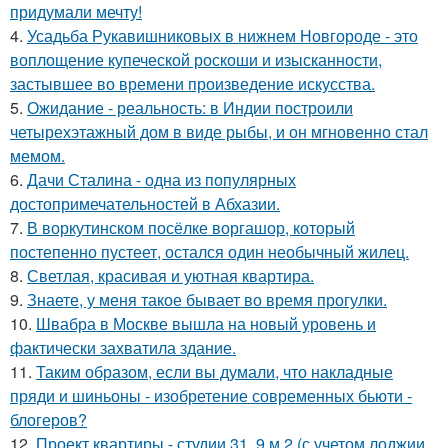
придумали мечту!
4.
Усадьба Рукавишниковых в нижнем Новгороде - это
воплощение купеческой роскоши и изысканности,
застывшее во времени произведение искусства.
5.
Ожидание - реальность: в Индии построили
четырехэтажный дом в виде рыбы, и он мгновенно стал
мемом.
6.
Дачи Сталина - одна из популярных
достопримечательностей в Абхазии.
7.
В воркутинском посёлке воргашор, который
постепенно пустеет, остался один необычный жилец.
8.
Светлая, красивая и уютная квартира.
9.
Знаете, у меня такое бывает во время прогулки.
10.
Швабра в Москве вышла на новый уровень и
фактически захватила здание.
11.
Таким образом, если вы думали, что накладные
пряди и шиньоны - изобретение современных бьюти -
блогеров?
12.
Проект квартиры - студии 31, 9 м 2 (с учетом лоджии