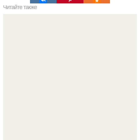
Читайте также
Первые зеркала - псише появились в конце Xviii века во
Франции как составляющая дамского туалетного
столика.