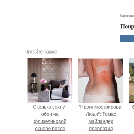
Категори
Понр
Читайте также
Сколько сохнут
"Проиллюстрированные
обои на
Люди": Томас
флизелиновой
майландер
основе после
превратил