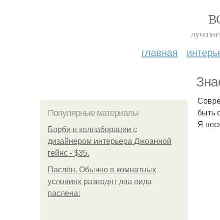
В
лучшие 
главная
интерь
Зна
Совре
быть о
Популярные материалы
Я нес
Барби в коллаборации с
дизайнером интерьера Джоанной
гейнс - $35.
Паслён. Обычно в комнатных
условиях разводят два вида
паслена: