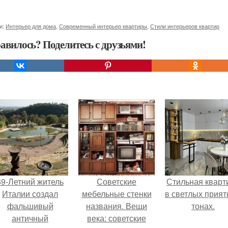
и:
Интерьер для дома
,
Современный интерьер квартиры
,
Стили интерьеров квартир
авилось? Поделитесь с друзьями!
69-Летний житель
Советские
Стильная кварт
Италии создал
мебельные стенки
в светлых прия
фальшивый
названия. Вещи
тонах.
античный
века: советские