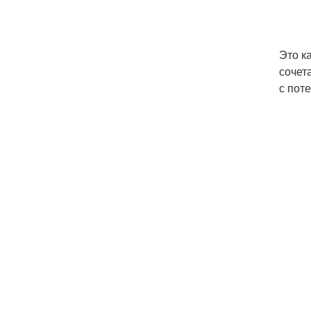
Это к
сочет
с пот