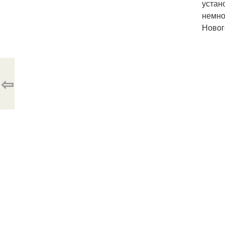
устан
немно
Новог
⇦