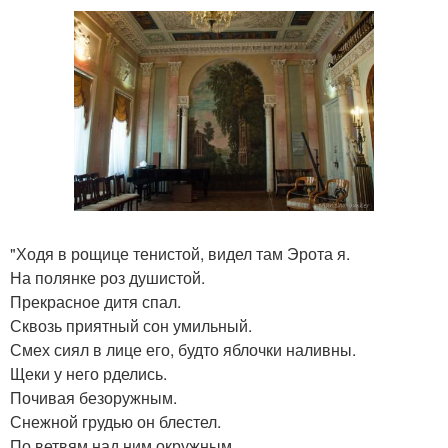
"Ходя в рощице тенистой, видел там Эрота я.
На полянке роз душистой.
Прекрасное дитя спал.
Сквозь приятный сон умильный.
Смех сиял в лице его, будто яблочки наливны.
Щеки у него рделись.
Почивая безоружным.
Снежной грудью он блестел.
По ветвям над ним окружным.