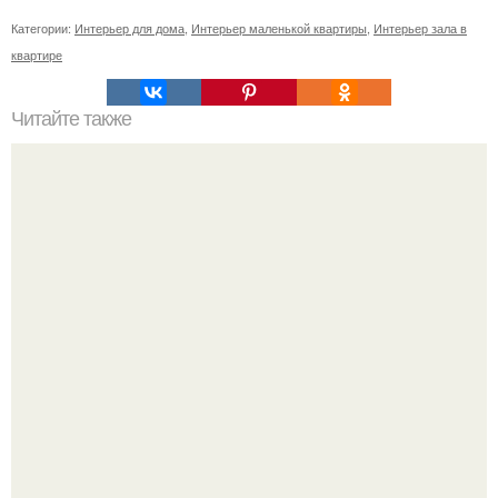
Категории:
Интерьер для дома
,
Интерьер маленькой квартиры
,
Интерьер зала в
квартире
Читайте также
Как приготовить гипс для заливки форм. Как разводить
гипс: Все о приготовлении идеального раствора