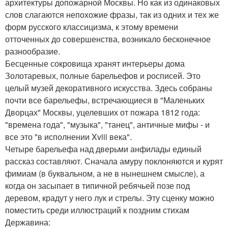
архитектуры допожарной Москвы. Но как из одинаковых
слов слагаются непохожие фразы, так из одних и тех же
форм русского классицизма, к этому времени
отточенных до совершенства, возникало бесконечное
разнообразие.
Бесценные сокровища хранят интерьеры дома
Золотаревых, полные барельефов и росписей. Это
целый музей декоративного искусства. Здесь собраны
почти все барельефы, встречающиеся в "Маленьких
Дворцах" Москвы, уцелевших от пожара 1812 года:
"времена года", "музыка", "танец", античные мифы - и
все это "в исполнении Xviii века".
Четыре барельефа над дверьми анфилады единый
рассказ составляют. Сначала амуру поклоняются и курят
фимиам (в буквальном, а не в нынешнем смысле), а
когда он засыпает в типичной ребячьей позе под
деревом, крадут у него лук и стрелы. Эту сценку можно
поместить среди иллюстраций к поздним стихам
Державина: