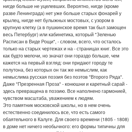
нигде больше не уцелевших. Вероятно, нигде (кроме
разве Ленинграда) нет уже больше старых фонарей у
крылец, нигде нет булыжных мостовых, с узором в
крупную клетку (а в пушкинское время так был замощен
весь Петербург) или кабинетика, который "Зеленью
Расписан в Виде Рощи", - словом, всего, что осталось
только на старых чертежах и на - страницах книг. Все это
как будто мелочи, но значат они гораздо больше, чем
кажется на первый взгляд: они придают городу те
полутона, без которых он так же немыслим, как
немыслима русская поэзия без поэтов "Второго Ряда".
Даже "Презренная Проза" - конюшни и каретный сарай -
здесь превращена в поэзию. Все наполнено гармонией,
чувством масштаба, уважением к людям.
Это памятник московской школы, но в нем очень
естественно соединилось все, что есть самого
обаятельного в Калуге. Для своего времени (1805 - 1808)
в доме нет ничего необычного: его формы типичны для