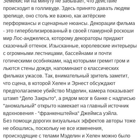
Земекис ни на минуту не забывает, что действие
происходит в голливуде. Здесь принято давать людям
зрелище, оно столь же важно, как актёрские
перформансы и сценарные нюансы. Декорации фильма
- это гиперболизированный в своей гламурной роскоши
мир Лос-анджелеса, которому декораторы придают
сказочный оттенок. Изысканные, королевские интерьеры
с огромными лестницами, бассейнами и почти
готическими особняками, над которыми гремит гром и
льются стены дождя, напоминают о классических
фильмах ужасов. Так, внимательный зритель заметит,
что сцена, в которой Хелен и Эрнест обсуждают
предполагаемое убийство Мэделин, камера показывает
штамп "Дело Закрыто", а рядом мозг в банке с надписью
"аномальный" открыто намекает на главный источник
вдохновения - "франкенштейна" Джеймса уэйла.
Без помощи дорогих визуальных эффектов авторы тоже
не обошлись, поскольку не все изменения,
происходящие с телами Мэделин и Хелен можно было