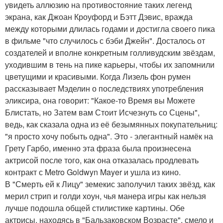
увидеть аллюзию на противостояние таких легенд
экрана, как Джоан Кроуфорд и Бэтт Дэвис, вражда
между которыми длилась годами и достигла своего пика
в фильме "что случилось с бэби Джейн". Досталось от
создателей и вполне конкретным голливудским звёздам,
уходившим в тень на пике карьеры, чтобы их запомнили
цветущими и красивыми. Когда Лизель фон румен
рассказывает Мэделин о последствиях употребления
эликсира, она говорит: "Какое-то Время вы Можете
Блистать, но Затем вам Стоит Исчезнуть со Сцены",
ведь, как сказала одна из её безымянных покупательниц:
"я просто хочу побыть одна". Это - элегантный намёк на
Грету Гарбо, именно эта фраза была произнесена
актрисой после того, как она отказалась продлевать
контракт с Metro Goldwyn Mayer и ушла из кино.
В "Смерть ей к Лицу" земекис заполучил таких звёзд, как
мерил стрип и голди хоун, чья манера игры как нельзя
лучше подошла общей стилистике картины. Обе
актрисы, находясь в "Бальзаковском Возрасте", смело и