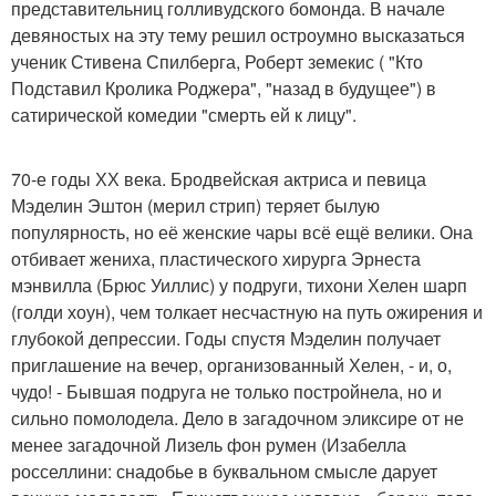
представительниц голливудского бомонда. В начале
девяностых на эту тему решил остроумно высказаться
ученик Стивена Спилберга, Роберт земекис ( "Кто
Подставил Кролика Роджера", "назад в будущее") в
сатирической комедии "смерть ей к лицу".
70-е годы ХХ века. Бродвейская актриса и певица
Мэделин Эштон (мерил стрип) теряет былую
популярность, но её женские чары всё ещё велики. Она
отбивает жениха, пластического хирурга Эрнеста
мэнвилла (Брюс Уиллис) у подруги, тихони Хелен шарп
(голди хоун), чем толкает несчастную на путь ожирения и
глубокой депрессии. Годы спустя Мэделин получает
приглашение на вечер, организованный Хелен, - и, о,
чудо! - Бывшая подруга не только постройнела, но и
сильно помолодела. Дело в загадочном эликсире от не
менее загадочной Лизель фон румен (Изабелла
росселлини: снадобье в буквальном смысле дарует