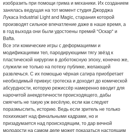
изобразить при помощи грима и механики. Их созданием
занялась ведущая на тот момент студия Джорджа
Лукаса Industrial Light and Magic, старания которой
производят сильное впечатление даже в наше время, а
в год выхода они были удостоены премий "Оскар" и
Bafta.
Все эти комические игры с деформациями и
модификациями тел, пародирующими тягу звёзд к
пластической хирургии в доботоксную эпоху, конечно же,
служили не только на потеху публике, желающей
развлечься. С их помощью чёрная сатира приобретает
необходимый привкус гротеска и доходит до комической
абсурдности, которую режиссёр намеренно вводит для
нарочитой анекдотичности происходящего, дабы
смягчить не такую уж весёлую, если как следует
поразмыслить, историю. Ведь если зритель не только
похихикает над финальными кадрами, но и
призадумается над происходящим, то дар вечной
молодости на самом деле может показаться настоящим