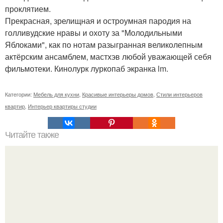
проклятием.
Прекрасная, зрелищная и остроумная пародия на
голливудские нравы и охоту за "Молодильными
Яблоками", как по нотам разыгранная великолепным
актёрским ансамблем, мастхэв любой уважающей себя
фильмотеки. Кинолурк луркопаб экранка lm.
Категории:
Мебель для кухни
,
Красивые интерьеры домов
,
Стили интерьеров
квартир
,
Интерьер квартиры студии
Читайте также