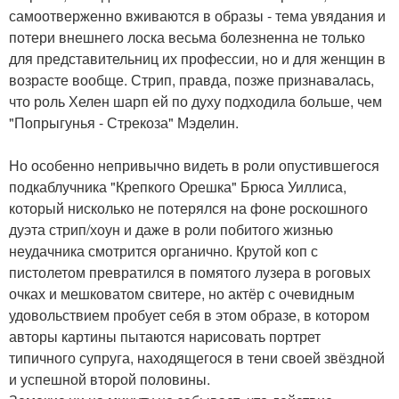
самоотверженно вживаются в образы - тема увядания и
потери внешнего лоска весьма болезненна не только
для представительниц их профессии, но и для женщин в
возрасте вообще. Стрип, правда, позже признавалась,
что роль Хелен шарп ей по духу подходила больше, чем
"Попрыгунья - Стрекоза" Мэделин.
Но особенно непривычно видеть в роли опустившегося
подкаблучника "Крепкого Орешка" Брюса Уиллиса,
который нисколько не потерялся на фоне роскошного
дуэта стрип/хоун и даже в роли побитого жизнью
неудачника смотрится органично. Крутой коп с
пистолетом превратился в помятого лузера в роговых
очках и мешковатом свитере, но актёр с очевидным
удовольствием пробует себя в этом образе, в котором
авторы картины пытаются нарисовать портрет
типичного супруга, находящегося в тени своей звёздной
и успешной второй половины.