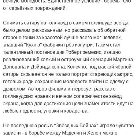
вечную молодость. Единственное условие - беречь тело
от серьёзных повреждений.
Снимать сатиру на голливуд в самом голливуде всегда
было делом рискованным, но рассказать об обратной
стороне гонки за красотой лучше всего мог человек,
знавший "Кухню" фабрики грёз изнутри. Таким стал
талантливый постановщик Роберт земекис, изящно
реализовавший колкий и остроумный сценарий Мартина
Донована и Дэйвида кеппа. Конечно, под маской чёрной
сатиры скрывается не только портрет стареющих актрис,
готовых ради сохранения молодости пойти на сделку с
дьяволом. Авторов фильма интересует рассказ о
голливудских нравах и вечном соперничестве звёзд
экрана, когда для достижения цели знаменитости идут на
любые подлости, уловки и коварства.
Не последнюю роль в "Звёздных Войнах" играло чувство
зависти - в борьбе между Мэделин и Хелен можно