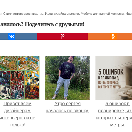
и:
Стили интерьеров квартир
,
Идеи дизайна спальни
,
Мебель для ванной комнаты
,
Иде
авилось? Поделитесь с друзьями!
Привет всем
Утро сергея
5 ошибок в
дизайнерам
началось по звонку.
планировке, из
интерьеров и не
которых вы тер
только!
метры.