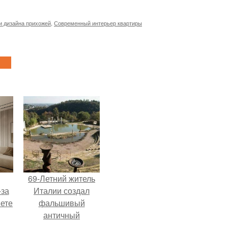
и дизайна прихожей
,
Современный интерьер квартиры
69-Летний житель
-за
Италии создал
яете
фальшивый
античный
амфитеатр и