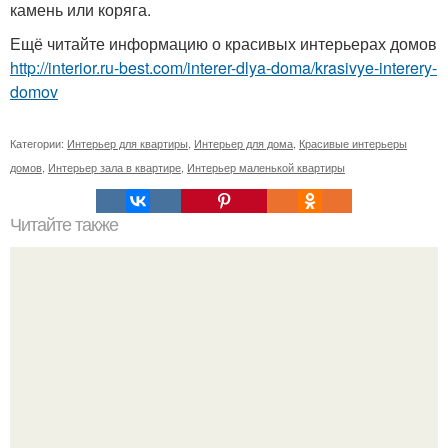
камень или коряга.
Ещё читайте информацию о красивых интерьерах домов
http://interior.ru-best.com/interer-dlya-doma/krasivye-interery-
domov
Категории:
Интерьер для квартиры
,
Интерьер для дома
,
Красивые интерьеры
домов
,
Интерьер зала в квартире
,
Интерьер маленькой квартиры
Читайте также
Мадридский королевский дворец по праву носит звание
одной из красивейших монарших резиденций Европы.