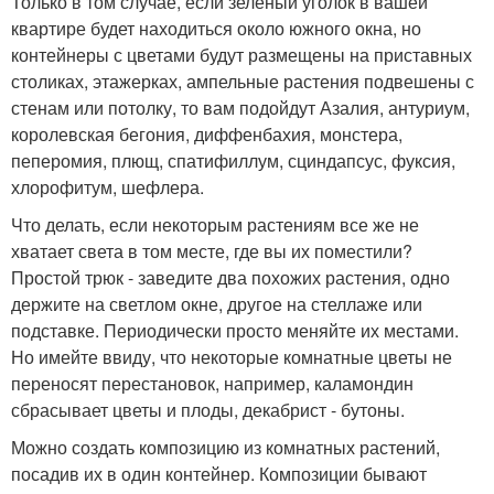
Только в том случае, если зеленый уголок в вашей
квартире будет находиться около южного окна, но
контейнеры с цветами будут размещены на приставных
столиках, этажерках, ампельные растения подвешены с
стенам или потолку, то вам подойдут Азалия, антуриум,
королевская бегония, диффенбахия, монстера,
пеперомия, плющ, спатифиллум, сциндапсус, фуксия,
хлорофитум, шефлера.
Что делать, если некоторым растениям все же не
хватает света в том месте, где вы их поместили?
Простой трюк - заведите два похожих растения, одно
держите на светлом окне, другое на стеллаже или
подставке. Периодически просто меняйте их местами.
Но имейте ввиду, что некоторые комнатные цветы не
переносят перестановок, например, каламондин
сбрасывает цветы и плоды, декабрист - бутоны.
Можно создать композицию из комнатных растений,
посадив их в один контейнер. Композиции бывают