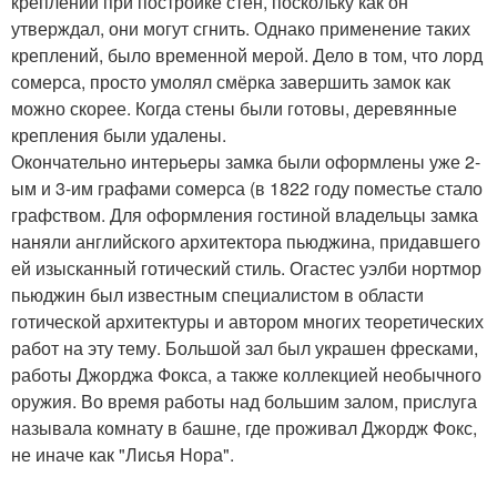
креплений при постройке стен, поскольку как он
утверждал, они могут сгнить. Однако применение таких
креплений, было временной мерой. Дело в том, что лорд
сомерса, просто умолял смёрка завершить замок как
можно скорее. Когда стены были готовы, деревянные
крепления были удалены.
Окончательно интерьеры замка были оформлены уже 2-
ым и 3-им графами сомерса (в 1822 году поместье стало
графством. Для оформления гостиной владельцы замка
наняли английского архитектора пьюджина, придавшего
ей изысканный готический стиль. Огастес уэлби нортмор
пьюджин был известным специалистом в области
готической архитектуры и автором многих теоретических
работ на эту тему. Большой зал был украшен фресками,
работы Джорджа Фокса, а также коллекцией необычного
оружия. Во время работы над большим залом, прислуга
называла комнату в башне, где проживал Джордж Фокс,
не иначе как "Лисья Нора".