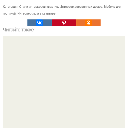
Категории:
Стили интерьеров квартир
,
Интерьер деревянных домов
,
Мебель для
гостиной
,
Интерьер зала в квартире
Читайте также
Значение картина с волками. В том случае, если вы
любите вышивать, то наверняка задумывались о том,
что означает та или иная вышитая вами картина.