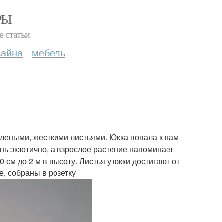
РЫ
е статьи
зайна
мебель
елеными, жесткими листьями. Юкка попала к нам
ень экзотично, а взрослое растение напоминает
0 см до 2 м в высоту. Листья у юкки достигают от
е, собраны в розетку