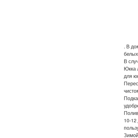
. В д
белых
В слу
Юкка 
для ю
Перес
чисто
Подка
удобр
Полив
10-12
польз
Зимой