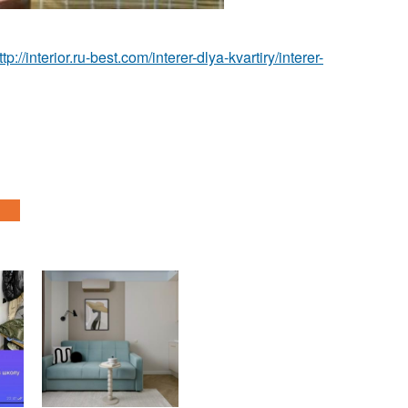
ttp://interior.ru-best.com/interer-dlya-kvartiry/interer-