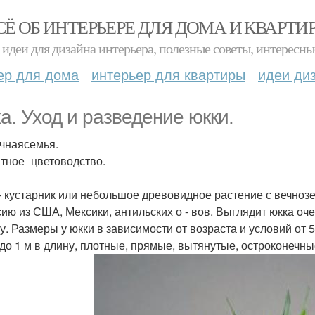
СЁ ОБ ИНТЕРЬЕРЕ ДЛЯ ДОМА И КВАРТИ
идеи для дизайна интерьера, полезные советы, интересны
ер для дома
интерьер для квартиры
идеи ди
а. Уход и разведение юкки.
чнаясемья.
тное_цветоводство.
- кустарник или небольшое древовидное растение с вечноз
сию из США, Мексики, антильских о - вов. Выглядит юкка оч
у. Размеры у юкки в зависимости от возраста и условий от 5
 до 1 м в длину, плотные, прямые, вытянутые, остроконечны