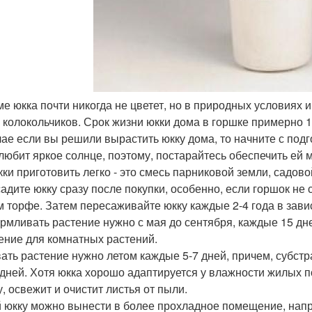
оме юкка почти никогда не цветет, но в природных условиях 
 колокольчиков. Срок жизни юкки дома в горшке примерно 1
чае если вы решили вырастить юкку дома, то начните с под
любит яркое солнце, поэтому, постарайтесь обеспечить ей
кки приготовить легко - это смесь парниковой земли, садово
адите юкку сразу после покупки, особенно, если горшок н
м торфе. Затем пересаживайте юкку каждые 2-4 года в зави
рмливать растение нужно с мая до сентября, каждые 15 дне
ение для комнатных растений.
ать растение нужно летом каждые 5-7 дней, причем, субстра
 дней. Хотя юкка хорошо адаптируется у влажности жилых 
у, освежит и очистит листья от пыли.
 юкку можно вынести в более прохладное помещение, напри