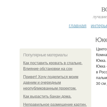
В
лучшие 
главная
интерь
Юкк
Цвето
Комна
Популярные материалы
Юкка.
Как поставить кровать в спальне.
Юкка 
Влияние обстановки на сон
в Рос
Привет! Хочу поделиться моим
пальм
давним и очередным
30 см
неопубликованным проектом.
Как вырастить банан дома.
Неправильное размещение картин.