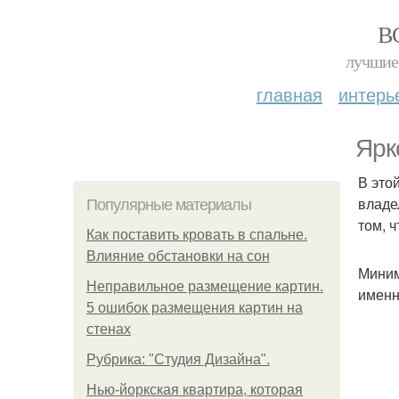
В
лучшие 
главная
интерь
Ярк
В это
владе
Популярные материалы
том, 
Как поставить кровать в спальне.
Влияние обстановки на сон
Миним
Неправильное размещение картин.
именн
5 ошибок размещения картин на
стенах
Рубрика: "Студия Дизайна".
Нью-йоркская квартира, которая