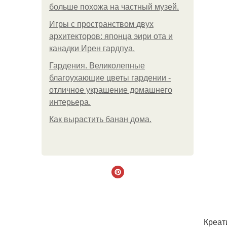
больше похожа на частный музей.
Игры с пространством двух
архитекторов: японца эири ота и
канадки Ирен гардпуа.
Гардения. Великолепные
благоухающие цветы гардении -
отличное украшение домашнего
интерьера.
Как вырастить банан дома.
Креат