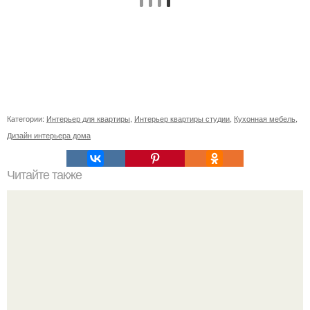
Категории:
Интерьер для квартиры
,
Интерьер квартиры студии
,
Кухонная мебель
,
Дизайн интерьера дома
Читайте также
Сколько сохнут обои на флизелиновой основе после