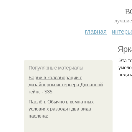
В
лучшие 
главная
интерь
Ярк
Эта т
умело
Популярные материалы
редиз
Барби в коллаборации с
дизайнером интерьера Джоанной
гейнс - $35.
Паслён. Обычно в комнатных
условиях разводят два вида
паслена: