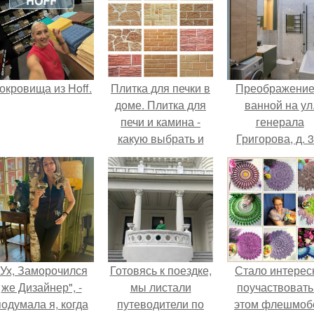
окровища из Hoff.
Плитка для печки в
Преображение
доме. Плитка для
ванной на ул
печи и камина -
генерала
какую выбрать и
Григорова, д. 3
какой лучше
обложить печь в
доме.
"Ух, Заморочился
Готовясь к поездке,
Стало интерес
же Дизайнер", -
мы листали
поучаствовать
подумала я, когда
путеводители по
этом флешмобе