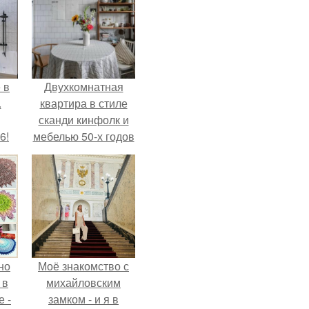
 в
Двухкомнатная
.
квартира в стиле
сканди кинфолк и
6!
мебелью 50-х годов
в высотке на
котельнической.
но
Моё знакомство с
 в
михайловским
 -
замком - и я в