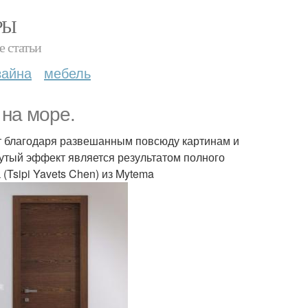
РЫ
е статьи
зайна
мебель
 на море.
ет благодаря развешанным повсюду картинам и
утый эффект является результатом полного
(Tsipi Yavets Chen) из Mytema