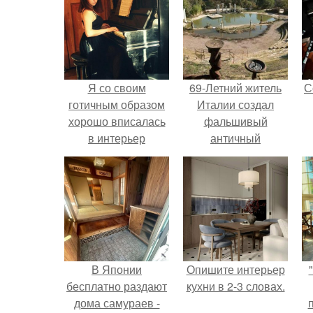
Я со своим
69-Летний житель
С
готичным образом
Италии создал
хорошо вписалась
фальшивый
в интерьер
античный
булгаковской
амфитеатр и
квартиры.
долгое время
успешно выдавал
его за настоящее
историческое
наследие.
В Японии
Опишите интерьер
бесплатно раздают
кухни в 2-3 словах.
дома самураев -