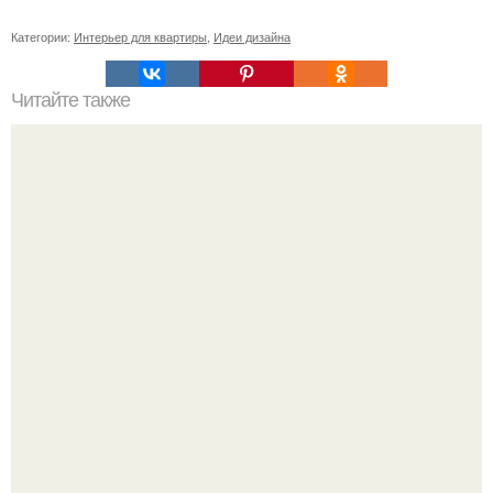
Категории:
Интерьер для квартиры
,
Идеи дизайна
Читайте также
Неправильное размещение картин. 5 ошибок
размещения картин на стенах