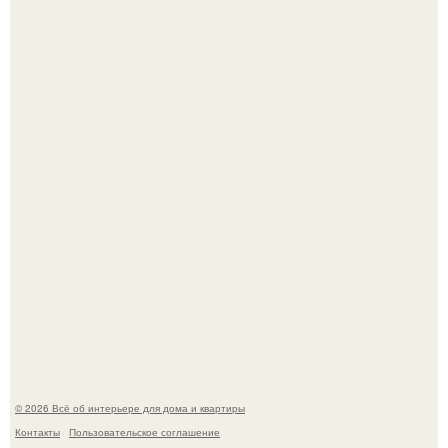
Среди сосен. Этот дом словно вырос среди деревьев, и
жизнь здесь течет в собственном ритме - спокойно, без
спешки и лишнего шума.
Откуда у дизайнера так много идей?
© 2026 Всё об интерьере для дома и квартиры
Контакты
Пользовательское соглашение