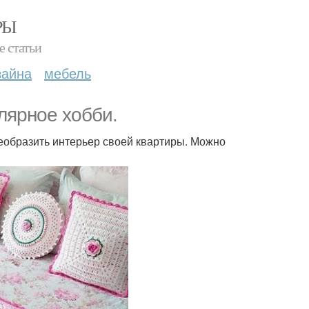
РЫ
е статьи
зайна
мебель
лярное хобби.
еобразить интерьер своей квартиры. Можно