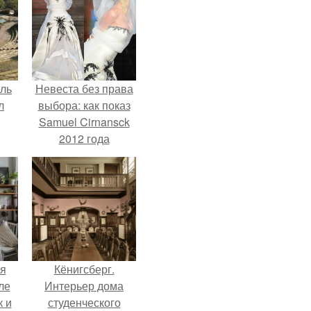
ель
Невеста без права
л
выбора: как показ
Samuel Cirnansck
2012 года
превратил подиум
я
в манифест против
вал
принуждения.
ее
е
я
Кёнигсберг.
ле
Интерьер дома
к и
студенческого