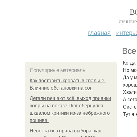
В
лучшие 
главная
интерь
Все
Когда
Но мо
Популярные материалы
Да у 
Как поставить кровать в спальне.
хорош
Влияние обстановки на сон
Хвати
Детали решают всё: выход приянки
А сег
чопры на показе Dior обернулся
Систе
шквалом критики из-за небрежного
Тут я
пошива.
Невеста без права выбора: как