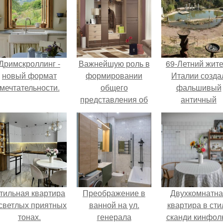
Дримскроллинг -
Важнейшую роль в
69-Летний жит
новый формат
формировании
Италии созда
мечтательности.
общего
фальшивый
представления об
античный
интерьере какого-
амфитеатр и
либо помещения
долгое врем
играет прихожая.
успешно выда
его за настоящ
историческо
наследие.
тильная квартира
Преображение в
Двухкомнатна
 светлых приятных
ванной на ул.
квартира в сти
тонах.
генерала
сканди кинфол