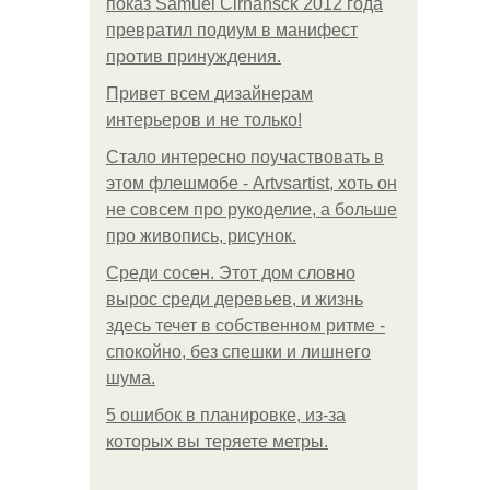
показ Samuel Cirnansck 2012 года
превратил подиум в манифест
против принуждения.
Привет всем дизайнерам
интерьеров и не только!
Стало интересно поучаствовать в
этом флешмобе - Artvsartist, хоть он
не совсем про рукоделие, а больше
про живопись, рисунок.
Среди сосен. Этот дом словно
вырос среди деревьев, и жизнь
здесь течет в собственном ритме -
спокойно, без спешки и лишнего
шума.
5 ошибок в планировке, из-за
которых вы теряете метры.