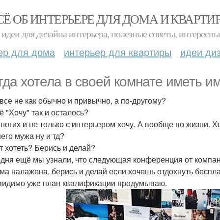
СЁ ОБ ИНТЕРЬЕРЕ ДЛЯ ДОМА И КВАРТИ
идеи для дизайна интерьера, полезные советы, интересны
ер для дома
интерьер для квартиры
идеи ди
гда хотела в своей комнате иметь и
 все не как обычно и привычно, а по-другому?
ё "Хочу" так и осталось?
многих и не только с интерьером хочу. А вообще по жизни. 
его мужа ну и тд?
т хотеть? Берись и делай?
одня ещё мы узнали, что следующая конференция от компани
ма налажена, берись и делай если хочешь отдохнуть беспла
 видимо уже план квалификации продумываю.