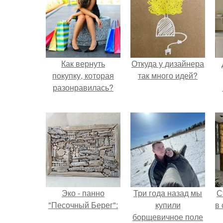
Как вернуть
Откуда у дизайнера
покупку, которая
так много идей?
разонравилась?
Эко - панно
Три года назад мы
С
"Песочный Берег":
купили
в
борщевичное поле