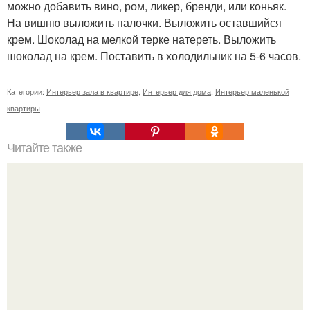
можно добавить вино, ром, ликер, бренди, или коньяк.
На вишню выложить палочки. Выложить оставшийся
крем. Шоколад на мелкой терке натереть. Выложить
шоколад на крем. Поставить в холодильник на 5-6 часов.
Категории:
Интерьер зала в квартире
,
Интерьер для дома
,
Интерьер маленькой
квартиры
Читайте также
Фантазёры, если вы давно хотите сделать у себя в
квартире яркую комнату, то вот вам чудесная идея из
рубрики "Уютный Уголок".