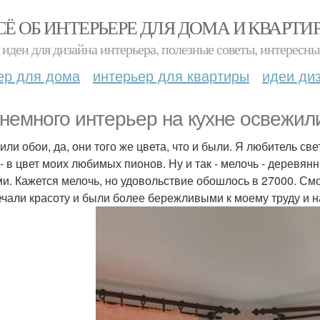
СЁ ОБ ИНТЕРЬЕРЕ ДЛЯ ДОМА И КВАРТИ
идеи для дизайна интерьера, полезные советы, интересны
ер для дома
интерьер для квартиры
идеи ди
немного интерьер на кухне освежил
или обои, да, они того же цвета, что и были. Я любитель с
 - в цвет моих любимых пионов. Ну и так - мелочь - деревян
и. Кажется мелочь, но удовольствие обошлось в 27000. Смо
чали красоту и были более бережливыми к моему труду и 