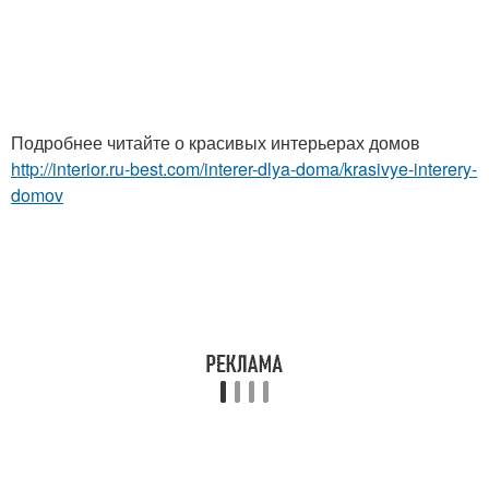
Подробнее читайте о красивых интерьерах домов
http://interior.ru-best.com/interer-dlya-doma/krasivye-interery-
domov