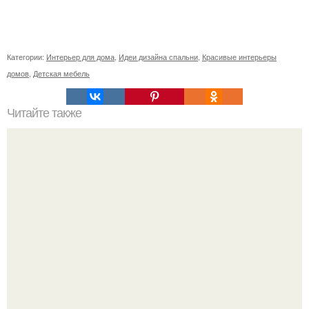
Категории:
Интерьер для дома
,
Идеи дизайна спальни
,
Красивые интерьеры
домов
,
Детская мебель
Читайте также
"София" модульный диван (оттоманка диван угол
кресло) цена: от 37200 р.