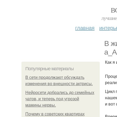
В
лучшие 
главная
интерь
В ж
а_А
Как я
Популярные материалы
Проце
В сети продолжают обсуждать
реали
изменения во внешности актрисы.
Цикл 
Нейросети добрались до семейных
нашем
чатов, и теперь под угрозой
и вот
мамины нервы.
Почему в советских квартирах
Впере