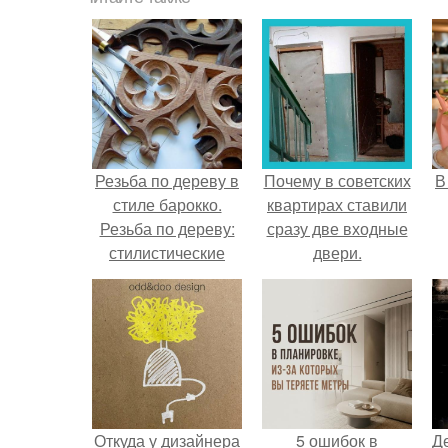
Резьба по дереву в
Почему в советских
В
стиле барокко.
квартирах ставили
Резьба по дереву:
сразу две входные
стилистические
двери.
направления и
характерные узоры.
Откуда у дизайнера
5 ошибок в
Д