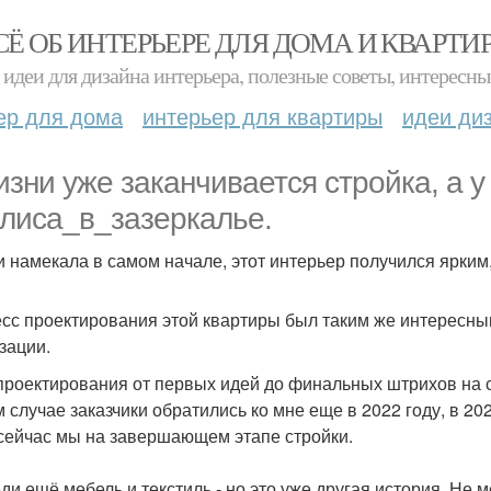
СЁ ОБ ИНТЕРЬЕРЕ ДЛЯ ДОМА И КВАРТИ
идеи для дизайна интерьера, полезные советы, интересны
ер для дома
интерьер для квартиры
идеи ди
изни уже заканчивается стройка, а у 
лиса_в_зазеркалье.
 и намекала в самом начале, этот интерьер получился ярки
сс проектирования этой квартиры был таким же интересны
зации.
проектирования от первых идей до финальных штрихов на с
 случае заказчики обратились ко мне еще в 2022 году, в 202
 сейчас мы на завершающем этапе стройки.
ди ещё мебель и текстиль - но это уже другая история. Не 