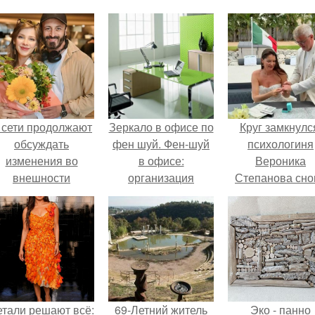
 сети продолжают
Зеркало в офисе по
Круг замкнулс
обсуждать
фен шуй. Фен-шуй
психологиня
изменения во
в офисе:
Вероника
внешности
организация
Степанова сно
актрисы.
пространства
вышла замуж 
собственног
бывшего мужа
етали решают всё:
69-Летний житель
Эко - панно