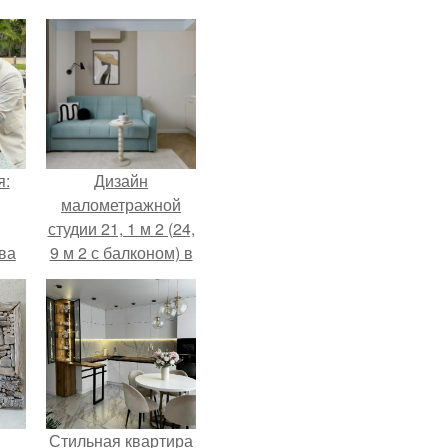
я:
Дизайн
малометражной
студии 21, 1 м 2 (24,
ва
9 м 2 с балконом) в
за
Краснодаре.
о
.
Стильная квартира