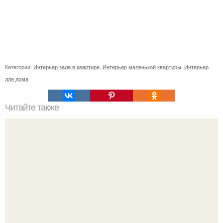
Категории:
Интерьер зала в квартире
,
Интерьер маленькой квартиры
,
Интерьер
для дома
Читайте также
Сколько сохнут обои на флизелиновой основе после
поклейки. Когда высохнет клей?