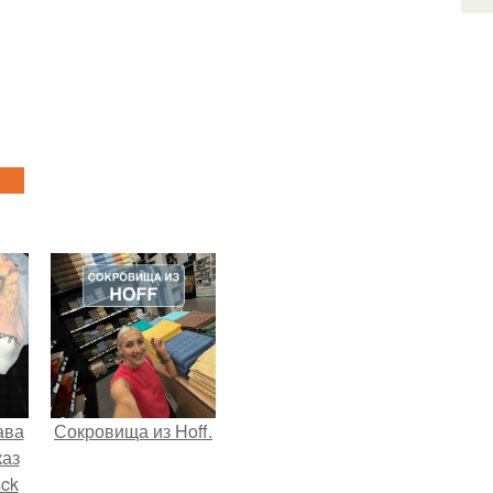
ава
Сокровища из Hoff.
каз
sck