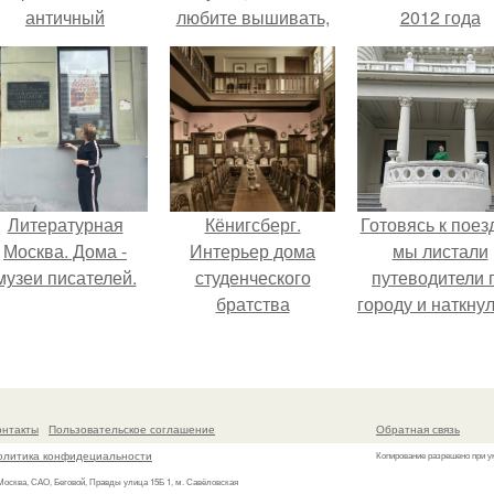
античный
любите вышивать,
2012 года
амфитеатр и
то наверняка
превратил под
долгое время
задумывались о
в манифест про
успешно выдавал
том, что означает та
принуждения
его за настоящее
или иная вышитая
историческое
вами картина.
наследие.
Литературная
Кёнигсберг.
Готовясь к поез
Москва. Дома -
Интерьер дома
мы листали
музеи писателей.
студенческого
путеводители 
братства
городу и наткну
"Германия".
на фотограф
белого дворца
онтакты
Пользовательское соглашение
Обратная связь
олитика конфидециальности
Копирование разрешено при у
 Москва, САО, Беговой, Правды улица 15Б 1, м. Савёловская