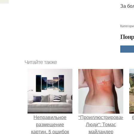
За бо
Категори
Понр
Читайте также
Неправильное
"Проиллюстрированные
размещение
Люди": Томас
картин. 5 ошибок
майландер