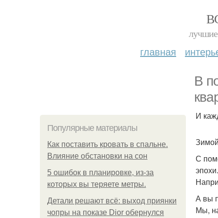
В
лучшие 
главная
интерь
В п
ква
И каж
Популярные материалы
Зимой
Как поставить кровать в спальне.
Влияние обстановки на сон
С пом
эпохи
5 ошибок в планировке, из-за
Напри
которых вы теряете метры.
А вы 
Детали решают всё: выход приянки
Мы, н
чопры на показе Dior обернулся