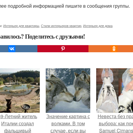
лее подробной информацией пишите в сообщения группы.
и:
Интерьер для квартиры
,
Стили интерьеров квартир
,
Интерьер для дома
авилось? Поделитесь с друзьями!
69-Летний житель
Значение картина с
Невеста без пр
Италии создал
волками. В том
выбора: как по
фальшивый
случае, если вы
Samuel Cirnan