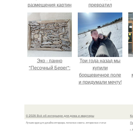
размещения картин
превратил
на стенах
солнечные ожоги в
арт - объект.
Эко - панно
Три года назад мы
"Песочный Берег":
купили
борщевичное поле
и придумали мечту!
© 2026 Всё об интерьере для дома и квартиры
К
П
Лучшие идеи для дизайна интерьера, полезные советы, интересные статьи
г.