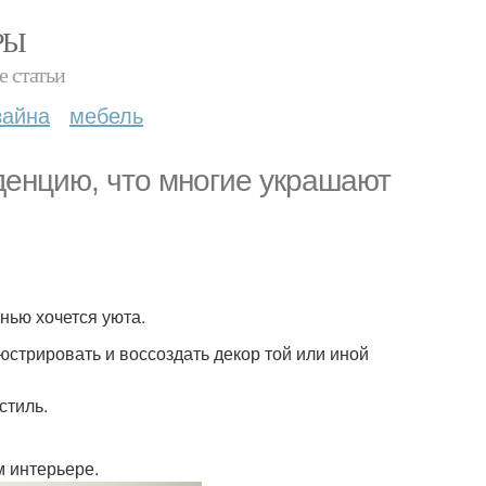
РЫ
е статьи
зайна
мебель
денцию, что многие украшают
енью хочется уюта.
стрировать и воссоздать декор той или иной
стиль.
м интерьере.