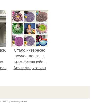
иум
тив
.
дке,
Стало интересно
поучаствовать в
по
этом флешмобе -
лись
Artvsartist, хоть он
ию
не совсем про
.
рукоделие, а
больше про
живопись, рисунок.
казании обратной гиперссылки.