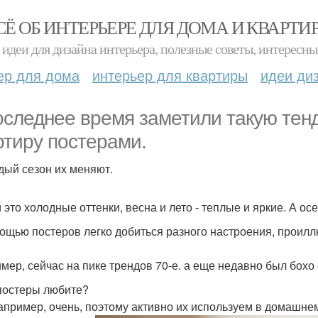
СЁ ОБ ИНТЕРЬЕРЕ ДЛЯ ДОМА И КВАРТИ
идеи для дизайна интерьера, полезные советы, интересны
ер для дома
интерьер для квартиры
идеи ди
оследнее время заметили такую тен
ртиру постерами.
дый сезон их меняют.
 это холодные оттенки, весна и лето - теплые и яркие. А ос
ощью постеров легко добиться разного настроения, проиллю
.
мер, сейчас на пике трендов 70-е. а еще недавно был бохо 
постеры любите?
апример, очень, поэтому активно их используем в домашне