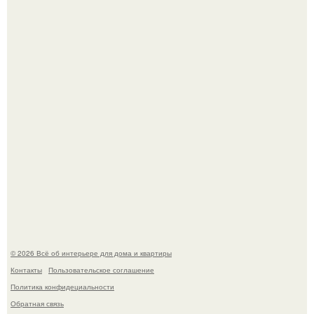
Откуда у дизайнера так много идей?
"Проиллюстрированные Люди": Томас майландер
превратил солнечные ожоги в арт - объект.
© 2026 Всё об интерьере для дома и квартиры
Контакты
Пользовательское соглашение
Политика конфидециальности
Обратная связь