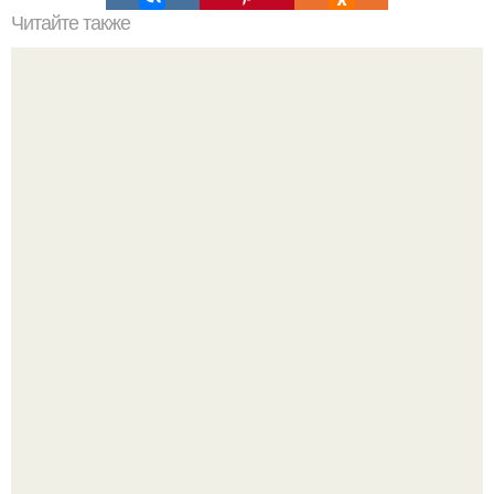
Читайте также
Как правильно обрезать герань, чтобы она пышно цвела.
Разноцветная керамическая плитка как украшение
интерьера.