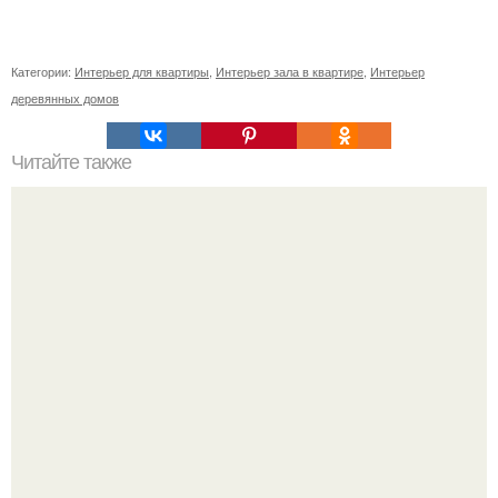
Категории:
Интерьер для квартиры
,
Интерьер зала в квартире
,
Интерьер
деревянных домов
Читайте также
Жена качества. 22 качества хорошей жены.