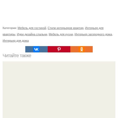
Категории:
Мебель для гостиной
,
Стили интерьеров квартир
,
Интерьер для
квартиры
,
Идеи дизайна спальни
,
Мебель для кухни
,
Интерьер загородного дома
,
Интерьер для дома
Читайте также
Как правильно обрезать герань, чтобы она пышно цвела.