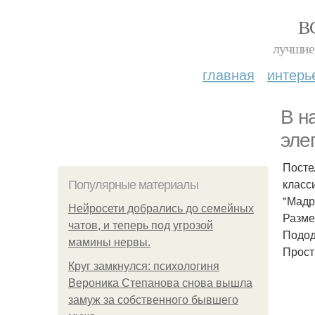
В
лучшие 
главная
интерь
В н
эле
Посте
класс
Популярные материалы
"Мадр
Нейросети добрались до семейных
Размер
чатов, и теперь под угрозой
Пододе
мамины нервы.
Просты
Круг замкнулся: психологиня
Вероника Степанова снова вышла
замуж за собственного бывшего