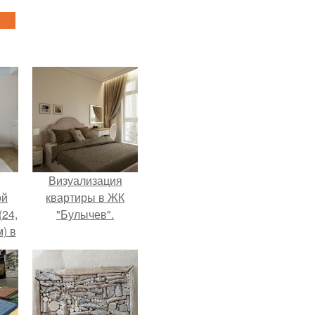
Визуализация
ой
квартиры в ЖК
(24,
"Булычев".
) в