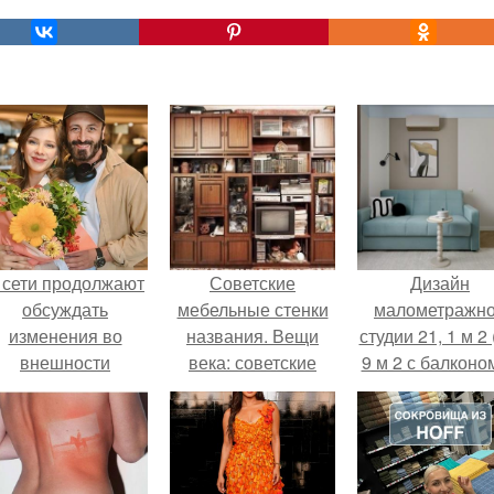
 сети продолжают
Советские
Дизайн
обсуждать
мебельные стенки
малометражн
изменения во
названия. Вещи
студии 21, 1 м 2 
внешности
века: советские
9 м 2 с балконом
актрисы.
стенки 80-х.
Краснодаре.