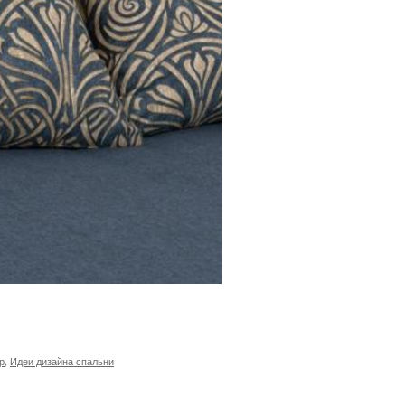
р
,
Идеи дизайна спальни