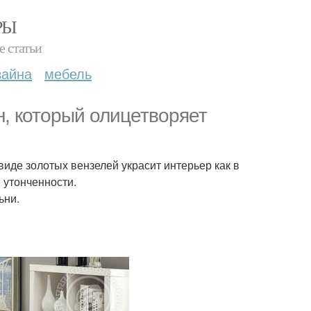
РЫ
е статьи
зайна
мебель
н, который олицетворяет
иде золотых вензелей украсит интерьер как в
 утонченности.
ьни.