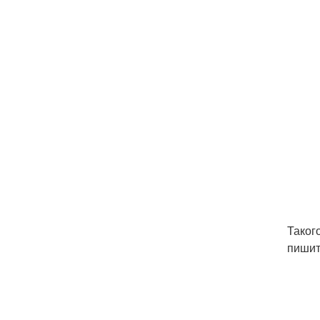
Таког
пишит