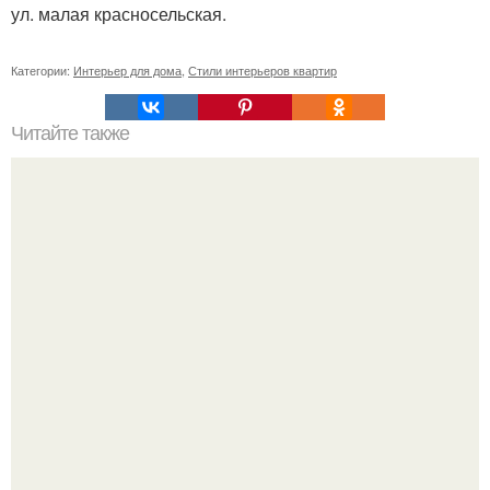
ул. малая красносельская.
Категории:
Интерьер для дома
,
Стили интерьеров квартир
Читайте также
11 рецептов сахарной глазури, чтобы подойти творчески
к украшению печенюшек.