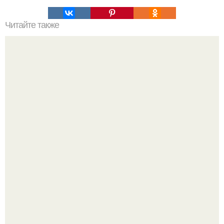
Читайте также
Резьба по дереву в стиле барокко. Резьба по дереву:
стилистические направления и характерные узоры.