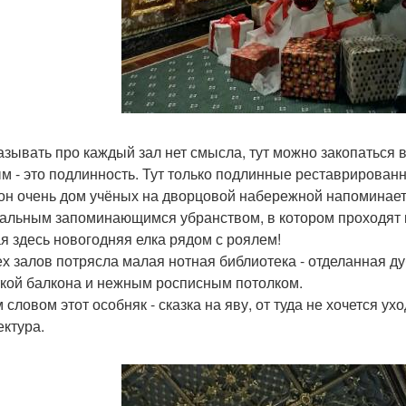
азывать про каждый зал нет смысла, тут можно закопаться в
м - это подлинность. Тут только подлинные реставрирован
он очень дом учёных на дворцовой набережной напоминает
кальным запоминающимся убранством, в котором проходят 
ая здесь новогодняя елка рядом с роялем!
ех залов потрясла малая нотная библиотека - отделанная 
кой балкона и нежным росписным потолком.
 словом этот особняк - сказка на яву, от туда не хочется у
ектура.