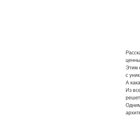
Расск
ценны
Этим 
с уни
А как
Из вс
решет
Одним
архит