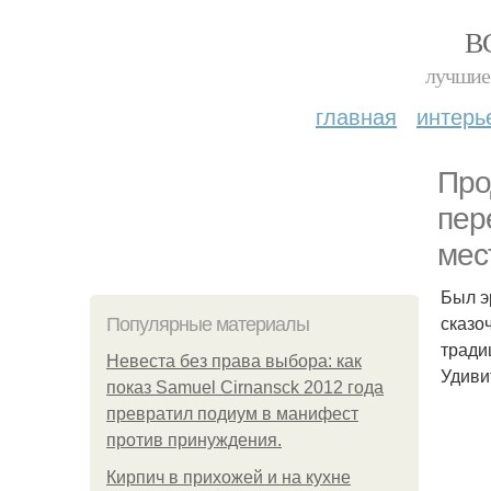
В
лучшие 
главная
интерь
Про
пер
мес
Был э
сказо
Популярные материалы
тради
Невеста без права выбора: как
Удиви
показ Samuel Cirnansck 2012 года
превратил подиум в манифест
против принуждения.
Кирпич в прихожей и на кухне