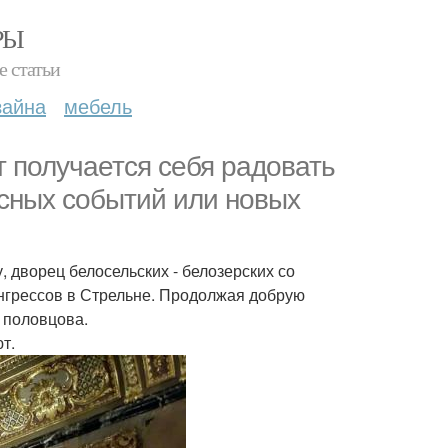
РЫ
е статьи
зайна
мебель
 получается себя радовать
сных событий или новых
 дворец белосельских - белозерских со
конгрессов в Стрельне. Продолжая добрую
 половцова.
т.