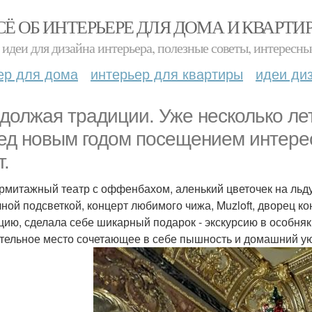
СЁ ОБ ИНТЕРЬЕРЕ ДЛЯ ДОМА И КВАРТИ
идеи для дизайна интерьера, полезные советы, интересны
ер для дома
интерьер для квартиры
идеи ди
должая традиции. Уже несколько лет
ед новым годом посещением интере
т.
рмитажный театр с оффенбахом, аленький цветочек на льду,
чной подсветкой, концерт любимого чижа, Muzloft, дворец 
цию, сделала себе шикарный подарок - экскурсию в особняк
тельное место сочетающее в себе пышность и домашний ую