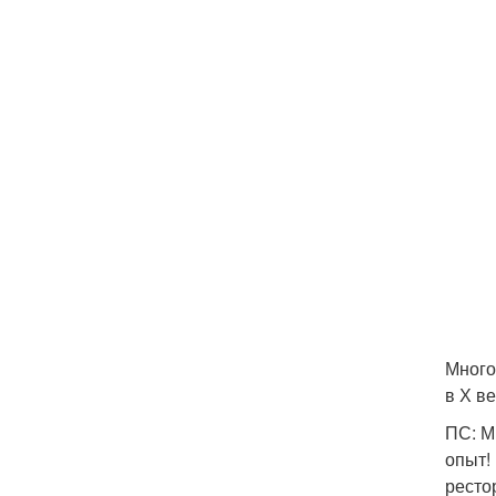
Много
в Х в
ПС: М
опыт!
ресто