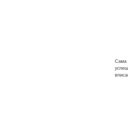
Сама 
успеш
вписа