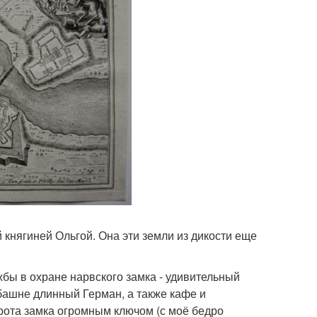
 княгиней Ольгой. Она эти земли из дикости еще
жбы в охране нарвского замка - удивительный
башне длинный Герман, а также кафе и
рота замка огромным ключом (с моё бедро