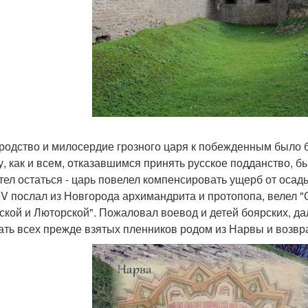
родство и милосердие грозного царя к побежденным было б
у, как и всем, отказавшимся принять русское подданство, б
отел остаться - царь повелел компенсировать ущерб от осады
IV послал из Новгорода архимандрита и протопопа, велел "
ской и Люторской". Пожаловал воевод и детей боярских, д
ать всех прежде взятых пленников родом из Нарвы и возвра