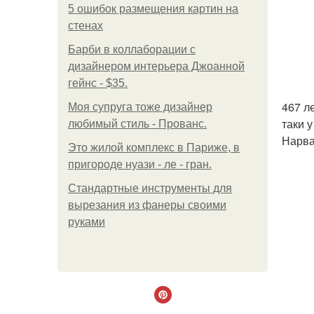
5 ошибок размещения картин на
стенах
Барби в коллаборации с
дизайнером интерьера Джоанной
гейнс - $35.
467 л
Моя супруга тоже дизайнер
таки 
любимый стиль - Прованс.
Нарва
Это жилой комплекс в Париже, в
пригороде нуази - ле - гран.
Стандартные инструменты для
вырезания из фанеры своими
руками