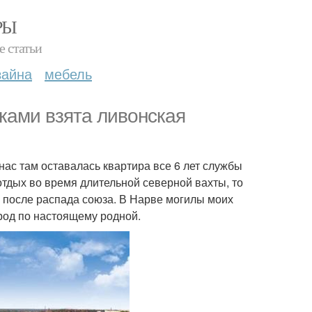
РЫ
е статьи
зайна
мебель
сками взята ливонская
 нас там оставалась квартира все 6 лет службы
отдых во время длительной северной вахты, то
ф после распада союза. В Нарве могилы моих
род по настоящему родной.