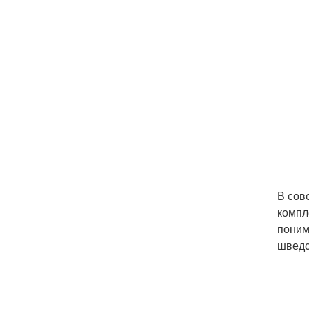
В сов
компл
поним
шведс