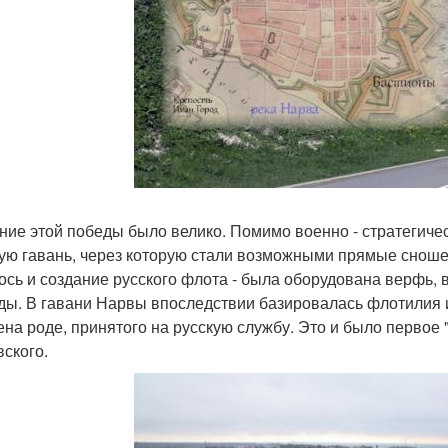
ние этой победы было велико. Помимо военно - стратегиче
ую гавань, через которую стали возможными прямые сноше
ось и создание русского флота - была оборудована верфь, 
ды. В гавани Нарвы впоследствии базировалась флотилия и
ена роде, принятого на русскую службу. Это и было первое 
вского.