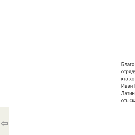
Благо
отряд
кто х
Иван 
Латин
отыск
⇦