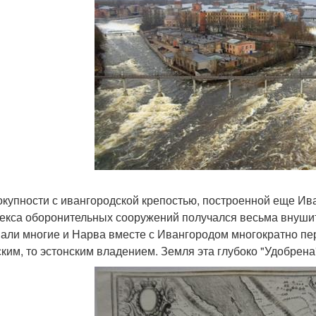
окупности с ивангородской крепостью, построенной еще Иван
екса оборонительных сооружений получался весьма внушит
али многие и Нарва вместе с Ивангородом многократно пере
ким, то эстонским владением. Земля эта глубоко "Удобрена