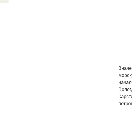
Значе
морск
начал
Волог
Карст
петро