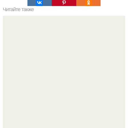
Читайте также
Ваза из бутылки. Приступаем к уроку
Среди сосен. Этот дом словно вырос среди деревьев, и
жизнь здесь течет в собственном ритме - спокойно, без