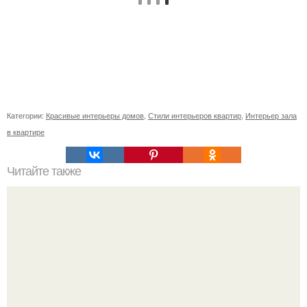
Категории:
Красивые интерьеры домов
,
Стили интерьеров квартир
,
Интерьер зала
в квартире
Читайте также
Ваза из бутылки. Приступаем к уроку