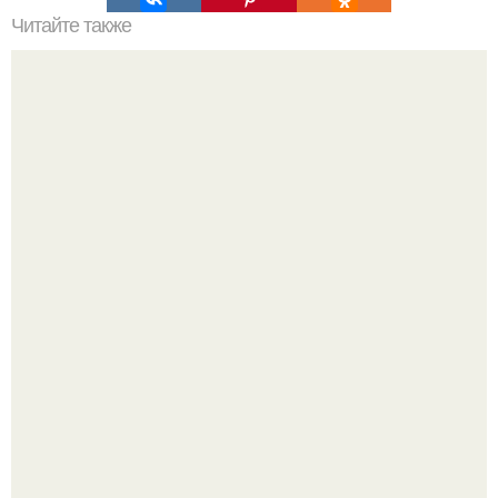
Читайте также
Значение картина с волками. В том случае, если вы
любите вышивать, то наверняка задумывались о том,
что означает та или иная вышитая вами картина.