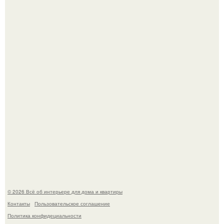
5 ошибок в планировке, из-за которых вы теряете метры.
"Проиллюстрированные Люди": Томас майландер
превратил солнечные ожоги в арт - объект.
© 2026 Всё об интерьере для дома и квартиры
Контакты
Пользовательское соглашение
Политика конфидециальности