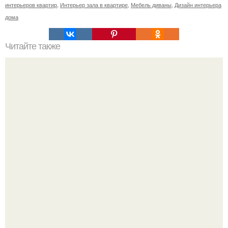
интерьеров квартир
,
Интерьер зала в квартире
,
Мебель диваны
,
Дизайн интерьера
дома
Читайте также
Виды пеларгоний. Это важно знать.