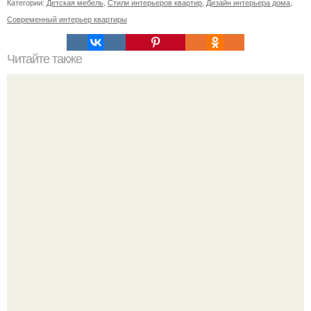
Категории:
Детская мебель
,
Стили интерьеров квартир
,
Дизайн интерьера дома
,
Современный интерьер квартиры
Читайте также
Медитация на деньги: как заговоры могут повлиять на
финансовый успех