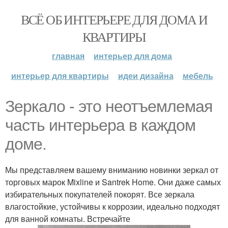
ВСЁ ОБ ИНТЕРЬЕРЕ ДЛЯ ДОМА И
КВАРТИРЫ
главная
интерьер для дома
интерьер для квартиры
идеи дизайна
мебель
Зеркало - это неотъемлемая
часть интерьера в каждом
доме.
Мы представляем вашему вниманию новинки зеркал от
торговых марок Mixline и Santrek Home. Они даже самых
избирательных покупателей покорят. Все зеркала
влагостойкие, устойчивы к коррозии, идеально подходят
для ванной комнаты. Встречайте