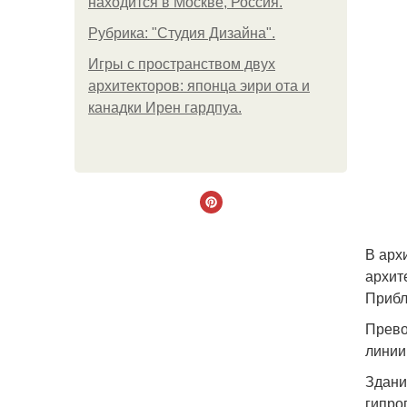
находится в Москве, Россия.
Рубрика: "Студия Дизайна".
Игры с пространством двух
архитекторов: японца эири ота и
канадки Ирен гардпуа.
В арх
архит
Прибл
Прево
линии
Здани
гипро