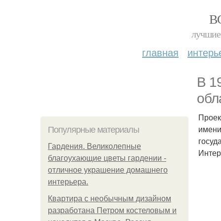
В
лучшие 
главная
интерь
В 1
обл
Проек
имени
Популярные материалы
госуд
Гардения. Великолепные
Интер
благоухающие цветы гардении -
отличное украшение домашнего
интерьера.
Квартира с необычным дизайном
разработана Петром костеловым и