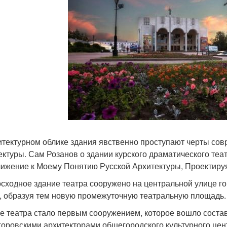
итектурном облике здания явственно проступают черты со
ектуры. Сам Розанов о здании курского драматического теа
ижение к Моему Понятию Русской Архитектуры, Проектируя 
сходное здание театра сооружено на центральной улице го
, образуя тем новую промежуточную театральную площадь.
е театра стало первым сооружением, которое вошло состав
горовскими архитекторами общегородского культурного центр