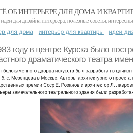
СЁ ОБ ИНТЕРЬЕРЕ ДЛЯ ДОМА И КВАРТИ
идеи для дизайна интерьера, полезные советы, интересны
ер для дома
интерьер для квартиры
идеи ди
983 году в центре Курска было пост
астного драматического театра имени
т белокаменного дворца искусств был разработан в цнииэ
 б. с. Мезенцева в Москве. Авторы архитектурного проекта
арственных премии Ссср Е. Розанов и архитектор Л. лаврова
ьеры замечательного театрального здания были разработан