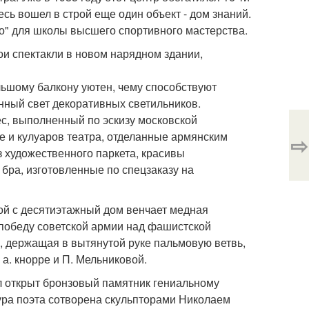
есь вошел в строй еще один объект - дом знаний.
о" для школы высшего спортивного мастерства.
ои спектакли в новом нарядном здании,
льшому балкону уютен, чему способствуют
нный свет декоративных светильников.
с, выполненный по эскизу московской
е и кулуаров театра, отделанные армянским
⇨
 художественного паркета, красивы
ра, изготовленные по спецзаказу на
той с десятиэтажный дом венчает медная
победу советской армии над фашистской
, держащая в вытянутой руке пальмовую ветвь,
а. кнорре и П. Мельниковой.
л открыт бронзовый памятник гениальному
ура поэта сотворена скульпторами Николаем