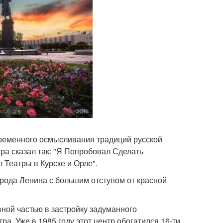
временного осмысливания традиций русской
тра сказал так: "Я Попробовал Сделать
Театры в Курске и Орле".
рода Ленина с большим отступом от красной
ной частью в застройку задуманного
а. Уже в 1985 году этот центр обогатился 16-ти