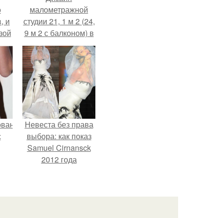
о
малометражной
, и
студии 21, 1 м 2 (24,
зой
9 м 2 с балконом) в
ы.
Краснодаре.
ованные
Невеста без права
с
выбора: как показ
Samuel Cirnansck
2012 года
и в
превратил подиум
в манифест против
принуждения.