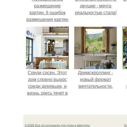
размещение
двушке - мечта
картин. 5 ошибок
реальностью стала!
размещения картин
на стенах
Среди сосен. Этот
Дримскроллинг -
дом словно вырос
новый формат
среди деревьев, и
мечтательности.
жизнь здесь течет в
собственном ритме
- спокойно, без
спешки и лишнего
шума.
© 2026 Всё об интерьере для дома и квартиры
К