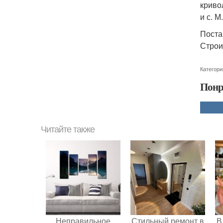
криво
и с. М
Поста
Строи
Категори
Понр
Читайте также
Неправильное
Стильный ремонт в
В