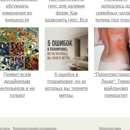
обсуждать
гипс для заливки
добрались д
изменения во
форм. Как
семейных чатов
внешности
разводить гипс: Все
теперь под угро
актрисы.
о приготовлении
мамины нерв
идеального
раствора
Привет всем
5 ошибок в
"Проиллюстрир
дизайнерам
планировке, из-за
Люди": Тома
интерьеров и не
которых вы теряете
майландер
только!
метры.
превратил
солнечные ожог
арт - объект.
онтакты
Пользовательское соглашение
Обратная связь