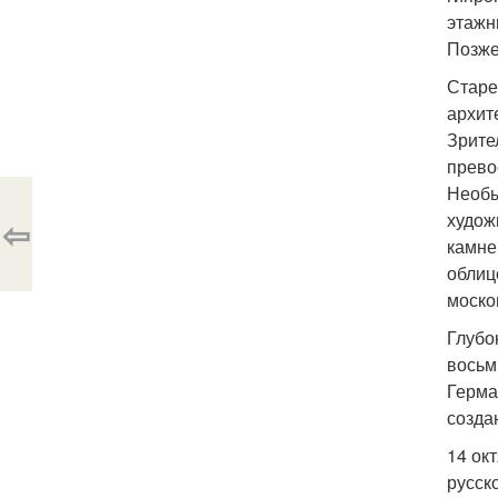
этажн
Позже
Старе
архит
Зрите
прево
Необы
худож
⇦
камне
облиц
моско
Глубо
восьм
Герма
созда
14 ок
русск