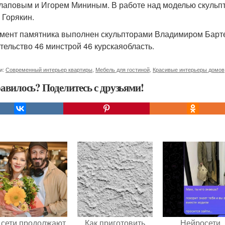
лаповым и Игорем Мининым. В работе над моделью скульпт
. Горякин.
мент памятника выполнен скульпторами Владимиром Барт
тельство 46 минстрой 46 курскаяобласть.
и:
Современный интерьер квартиры
,
Мебель для гостиной
,
Красивые интерьеры домов
авилось? Поделитесь с друзьями!
 сети продолжают
Как приготовить
Нейросети