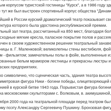
ым корпусом туристской гостиницы "Курск", а в 1986 году зд
 тут же был выстроен спортивный корпус общества "Динам
йший в России курский драматический театр показывает св
ектура которого была удостоена республиканской премии.
льный зал театра, рассчитанный на 850 мест, благодаря бо
сходные мягкие кресла, паласное покрытие полов и рассея
чен в своем художественном решении театральный занаве
ницы в. Г. Маленковой; великолепны стены вестибюля, фой
м - фильзитом; замечательны полы в фойе, выполненные из
ованные белым мрамором лестницы и прекрасны люстры и б
вских предприятиях.
ко символично, что сценическая часть, здания театра высо
иметровая фигура Ники - богини победы, олицетворяющей 
нией в курской битве 1943 года. Порывистая фигура богини
на московскими скульпторами с. Волковым, в. акимушкиной, 
тября 2000 года на театральной площади перед театром бы
ому поэту Александру Сергеевичу Пушкину. Бронзовая фиг