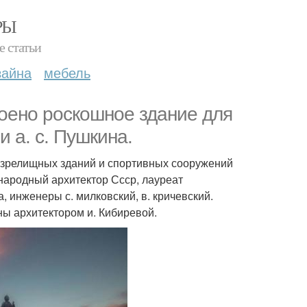
РЫ
е статьи
зайна
мебель
роено роскошное здание для
 а. с. Пушкина.
п зрелищных зданий и спортивных сооружений
 народный архитектор Ссср, лауреат
, инженеры с. милковский, в. кричевский.
ы архитектором и. Кибиревой.